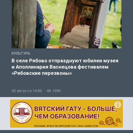
КУЛЬТУРА
К
В селе Рябово отпразднуют юбилеи музея
и Аполлинария Васнецова фестивалем
«Рябовские перезвоны»
02 августа 14:00
1380
2