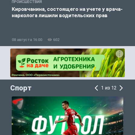
ПРОИСШЕСТВИЯ
П
Кировчанина, состоящего на учете у врача-
нарколога лишили водительских прав
08 августа 16:00
602
0
Спорт
1 из 12