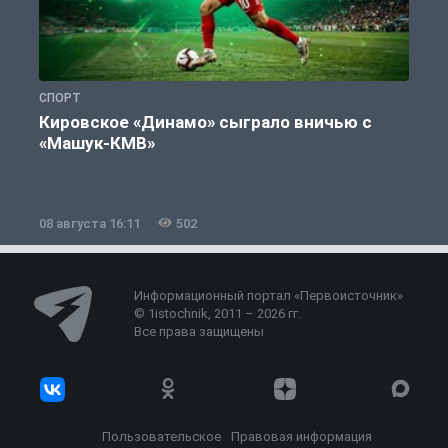
СПОРТ
С
Кировское «Динамо» сыграло вничью с
«Машук-КМВ»
в
08 августа 16:11
502
0
Информационный портал «Первоисточник»
© 1istochnik, 2011 – 2026 гг.
Все права защищены
Пользовательское
Правовая информация