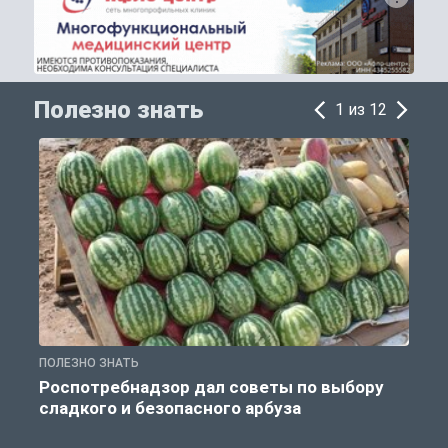
Полезно знать
1 из 12
ПОЛЕЗНО ЗНАТЬ
П
Роспотребнадзор дал советы по выбору
сладкого и безопасного арбуза