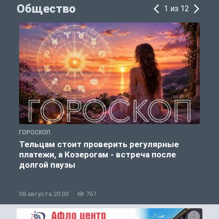
Общество
1 из 12
ГОРОСКОП
О
Тельцам стоит проверить регулярные
платежи, а Козерогам - встреча после
долгой паузы
08 августа 20:00
767
0