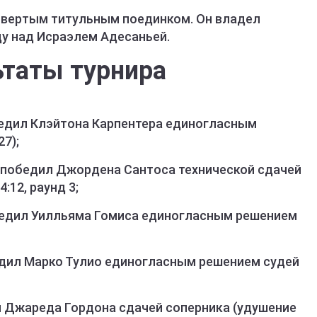
твертым титульным поединком. Он владел
ду над Исраэлем Адесаньей.
ьтаты турнира
едил Клэйтона Карпентера единогласным
27);
 победил Джордена Сантоса технической сдачей
:12, раунд 3;
едил Уилльяма Гомиса единогласным решением
дил Марко Тулио единогласным решением судей
Джареда Гордона сдачей соперника (удушение