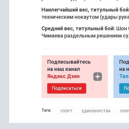
Наилегчайший вес, титульный бой
техническим нокаутом (удары руками
Cредний вес, титульный бой:
Шон 
Чимаева раздельным решением суде
Подписывайтесь
Под
на наш канал
на 
Яндекс Дзен
Тел
Подписаться
П
Теги:
СПОРТ
ЕДИНОБОРСТВА
СПО