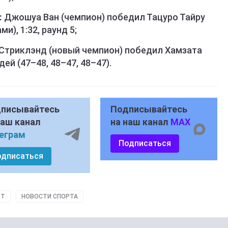
:
Джошуа Ван (чемпион) победил Тацуро Тайру
), 1:32, раунд 5;
Стриклэнд (новый чемпион) победил Хамзата
й (47–48, 48–47, 48–47).
писывайтесь
Подписывайтесь
наш канал
на наш канал
MAX
еграм
Подписаться
одписаться
РТ
НОВОСТИ СПОРТА