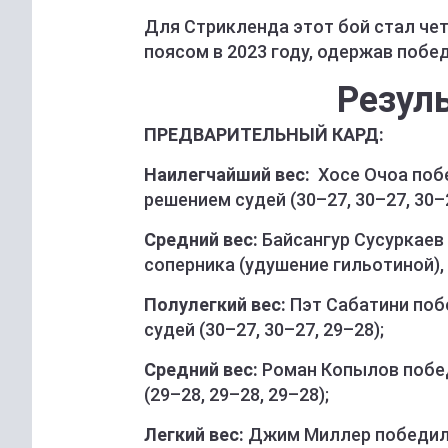
Для Стрикленда этот бой стал че
поясом в 2023 году, одержав побе
Резул
ПРЕДВАРИТЕЛЬНЫЙ КАРД:
Наилегчайший вес:
Хосе Очоа поб
решением судей (30–27, 30–27, 30–
Средний вес:
Байсангур Сусуркаев
соперника (удушение гильотиной), 4
Полулегкий вес:
Пэт Сабатини поб
судей (30–27, 30–27, 29–28);
Средний вес:
Роман Копылов побе
(29–28, 29–28, 29–28);
Легкий вес:
Джим Миллер победил 