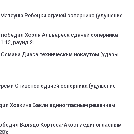
 Матеуша Ребецки сдачей соперника (удушение
победил Хоэля Альвареса сдачей соперника
:13, раунд 2;
 Османа Диаса техническим нокаутом (удары
реми Стивенса сдачей соперника (удушение
дил Хоакина Бакли единогласным решением
обедил Вальдо Кортеса-Акосту единогласным
28);