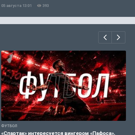
05 августа 13:01
393
0
ФУТБОЛ
Ф
«Спартак» интересуется вингером «Пафоса».
К