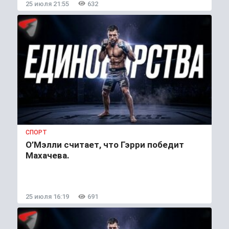
25 июля 21:55
632
СПОРТ
О’Мэлли считает, что Гэрри победит
Махачева.
25 июля 16:19
691