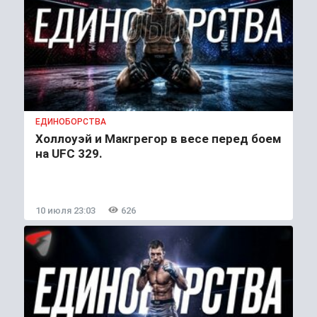
ЕДИНОБОРСТВА
Холлоуэй и Макгрегор в весе перед боем
на UFC 329.
10 июля 23:03
626