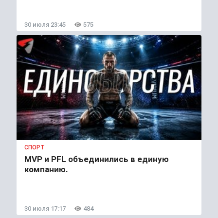
30 июля 23:45
575
СПОРТ
MVP и PFL объединились в единую
компанию.
30 июля 17:17
484