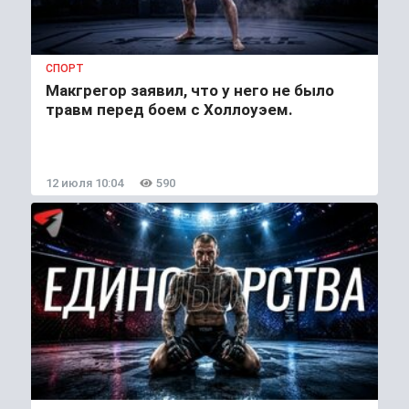
СПОРТ
Макгрегор заявил, что у него не было
травм перед боем с Холлоуэем.
12 июля 10:04
590