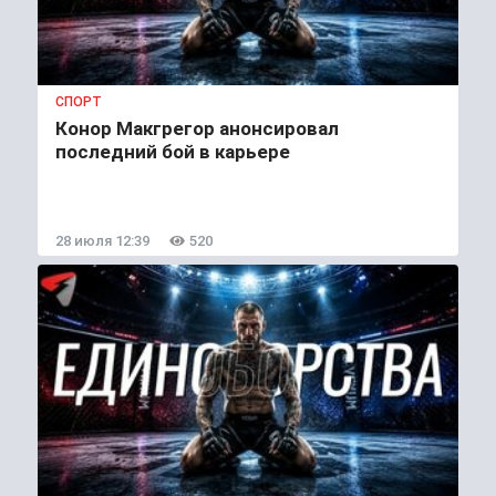
СПОРТ
Конор Макгрегор анонсировал
последний бой в карьере
28 июля 12:39
520