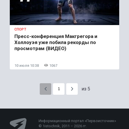
СПОРТ
Пресс-конференция Макгрегора и
Холлоуэя уже побила рекорды по
просмотрам (ВИДЕО)
10 июля 10:38
1067
из 5
Информационный портал «Первоисточник»
© 1istochnik, 2011 – 2026 гг.