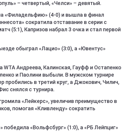
рпуль» – четвертый, «Челси» – девятый.
ла «Филадельфию» (4-0) и вышла в финал
иннесота» сократила отставание в серии с
атч (5:1), Капризов набрал 3 очка и стал первой
выезде обыграл «Лацио» (3:0), а «Ювентус»
ира WTA Андреева, Калинская, Гауфф и Остапенко
ленко и Паолини выбыли. В мужском турнире
р пробились в третий круг, а Джокович, Чилич,
ис снялся с турнира.
згромила «Лейкерс», увеличив преимущество в
очков, помогая «Кливленду» сократить
я» победила «Вольфсбург» (1:0), а «РБ Лейпциг»