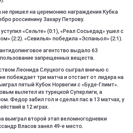
а не пришел на церемонию награждения Кубка
ебро россиянину Захару Петрову.
 уступил «Сельте» (0:1), «Реал Сосьедад» ушел с
сом» (2:2). «Севилья» победила «Эспаньол» (2:1).
е антидопинговое агентство выдало 63
спользование запрещенных веществ.
дством Леонида Слуцкого сыграл вничью с
 не побеждает три матча и отстает от лидера на
выиграл пятый Кубок Норвегии с «Буде-Глимт».
овым вылетел из турецкой Суперлиги, а
м. Федор забил гол и сделал пас в 13 матчах, у
йствий в 12 играх.
ва выиграл второй этап веломногодневки
сандр Власов занял 49-е место.