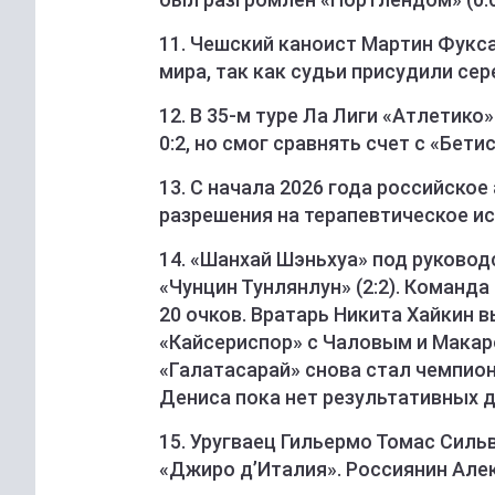
11. Чешский каноист Мартин Фукс
мира, так как судьи присудили сер
12. В 35-м туре Ла Лиги «Атлетико»
0:2, но смог сравнять счет с «Бети
13. С начала 2026 года российско
разрешения на терапевтическое и
14. «Шанхай Шэньхуа» под руково
«Чунцин Тунлянлун» (2:2). Команда
20 очков. Вратарь Никита Хайкин 
«Кайсериспор» с Чаловым и Макар
«Галатасарай» снова стал чемпионо
Дениса пока нет результативных де
15. Уругваец Гильермо Томас Силь
«Джиро д’Италия». Россиянин Алек