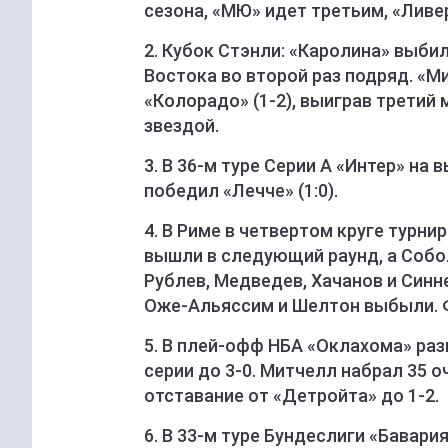
сезона, «МЮ» идет третьим, «Ливе
2. Кубок Стэнли: «Каролина» выби
Востока во второй раз подряд. «М
«Колорадо» (1-2), выиграв третий м
звездой.
3. В 36-м туре Серии А «Интер» на 
победил «Лечче» (1:0).
4. В Риме в четвертом круге турн
вышли в следующий раунд, а Собо
Рублев, Медведев, Хачанов и Синне
Оже-Альяссим и Шелтон выбыли. Ф
5. В плей-офф НБА «Оклахома» ра
серии до 3-0. Митчелл набрал 35 
отставание от «Детройта» до 1-2.
6. В 33-м туре Бундеслиги «Бавари