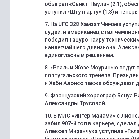
обыграл «Санкт-Паули» (2:1), обес
уступил «Штутгарту» (1:3) и теперь
7. На UFC 328 Хамзат Чимаев уст
судей, и американец стал чемпион
победил Тацуро Тайру техническим
наилегчайшего дивизиона. Алекса
единогласным решением.
8. «Реал» и Жозе Моуринью ведут
португальского тренера. Президен
и Хаби Алонсо также обсуждают 
9. Французский хореограф Бенуа 
Александры Трусовой.
10. В МЛС «Интер Майами» с Лионе
забил 907-й гол в карьере, сделал
Алексея Миранчука уступила «Гэлак
был разгромлен «Портлендом» (0:6