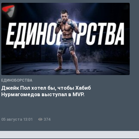
ЕДИНОБОРСТВА
Е
Джейк Пол хотел бы, чтобы Хабиб
У
Нурмагомедов выступал в MVP.
05 августа 13:01
374
0