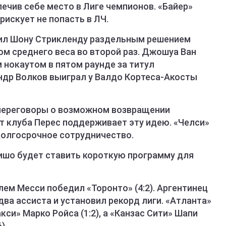
печив себе место в Лиге чемпионов. «Байер»
 рискует не попасть в ЛЧ.
упил Шону Стрикленду раздельным решением
ом среднего веса во второй раз. Джошуа Ван
 нокаутом в пятом раунде за титул
ндр Волков выиграл у Валдо Кортеса-Акосты
 переговоры о возможном возвращении
т клуба Перес поддерживает эту идею. «Челси»
долгосрочное сотрудничество.
Ришо будет ставить короткую программу для
лем Месси победил «Торонто» (4:2). Аргентинец
 два ассиста и установил рекорд лиги. «Атланта»
си» Марко Ройса (1:2), а «Канзас Сити» Шапи
).