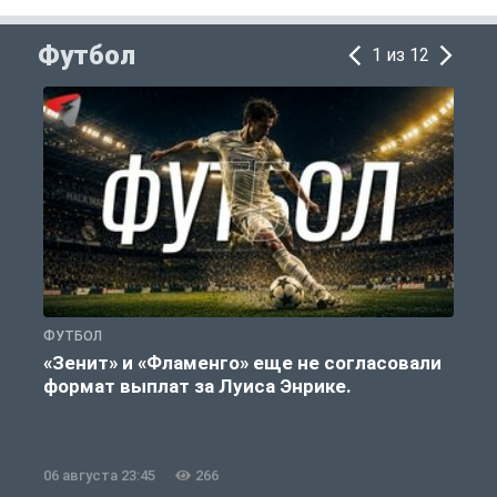
Футбол
1 из 12
ФУТБОЛ
Ф
«Зенит» и «Фламенго» еще не согласовали
формат выплат за Луиса Энрике.
«
06 августа 23:45
266
0