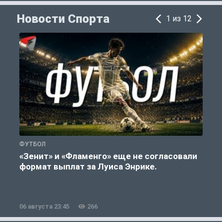
Новости Спорта
1 из 12
ФУТБОЛ
Ф
«Зенит» и «Фламенго» еще не согласовали
формат выплат за Луиса Энрике.
«
06 августа 23:45
266
0