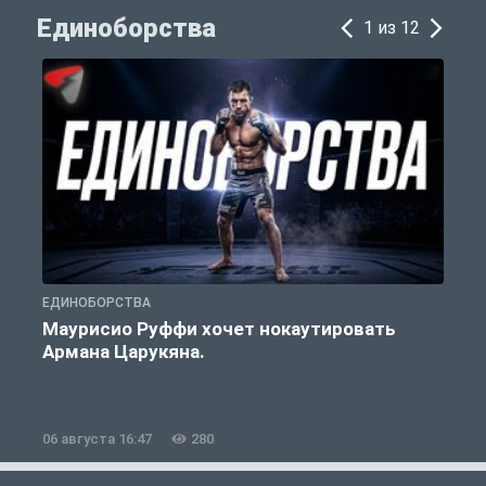
Единоборства
1 из 12
ЕДИНОБОРСТВА
Е
Маурисио Руффи хочет нокаутировать
Армана Царукяна.
б
06 августа 16:47
280
0