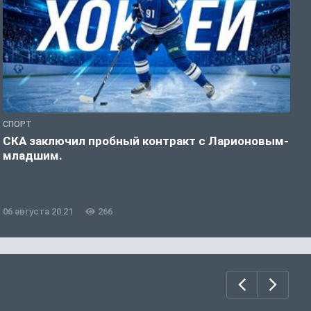
СПОРТ
Ф
СКА заключил пробный контракт с Ларионовым-
У
младшим.
н
06 августа 20:21
266
0