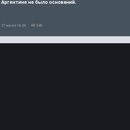
Аргентине не было оснований.
а
27 июля 16:26
545
2