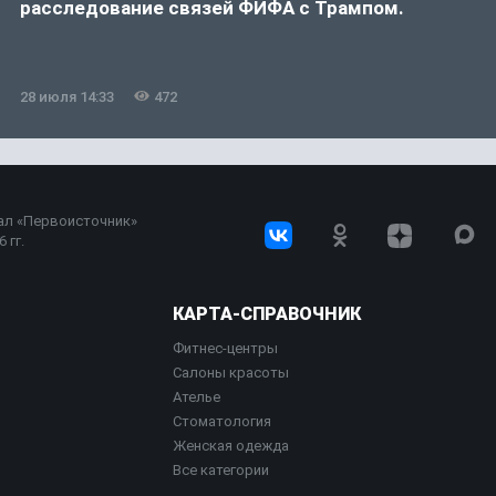
расследование связей ФИФА с Трампом.
28 июля 14:33
472
ал «Первоисточник»
 гг.
КАРТА-СПРАВОЧНИК
Фитнес-центры
Салоны красоты
Ателье
Стоматология
Женская одежда
Все категории