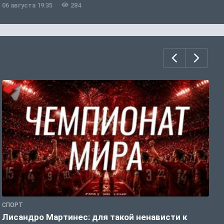
06 августа 19:35
284
0
СПОРТ
С
Лисандро Мартинес: для такой ненависти к
И