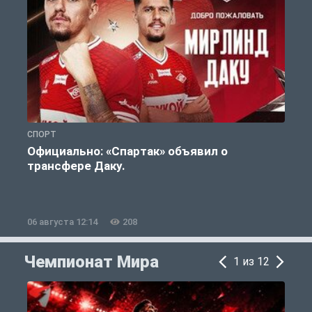
СПОРТ
Ф
Официально: «Спартак» объявил о
А
трансфере Даку.
п
06 августа 12:14
208
0
Чемпионат Мира
1 из 12