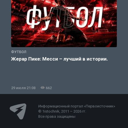
ФУТБОЛ
Ф
Жерар Пике: Месси – лучший в истории.
29 июля 21:08
662
2
Информационный портал «Первоисточник»
© 1istochnik, 2011 – 2026 гг.
Все права защищены