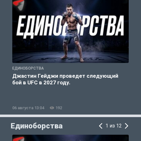
ЕДИНОБОРСТВА
С
Джастин Гейджи проведет следующий
бой в UFC в 2027 году.
06 августа 13:04
192
0
Единоборства
1 из 12