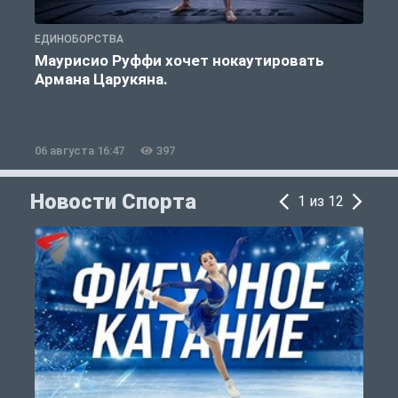
ЕДИНОБОРСТВА
Е
Маурисио Руффи хочет нокаутировать
Армана Царукяна.
б
06 августа 16:47
397
0
Новости Спорта
1 из 12