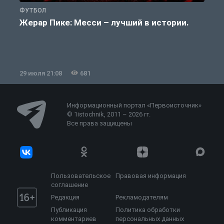
ФУТБОЛ
Ф
Жерар Пике: Месси – лучший в истории.
29 июля 21:08
681
2
Информационный портал «Первоисточник»
© 1istochnik, 2011 – 2026 гг.
Все права защищены
Пользовательское
Правовая информация
соглашение
Редакция
Рекламодателям
Публикация
Политика обработки
комментариев
персональных данных