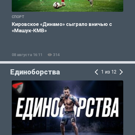
СПОРТ
Ф
Кировское «Динамо» сыграло вничью с
«Машук-КМВ»
08 августа 16:11
314
0
Единоборства
1 из 12