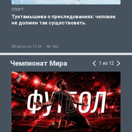
СПОРТ
С
Туктамышева о преследованиях: человек
не должен так существовать.
08 августа 17:44
162
0
Чемпионат Мира
1 из 12