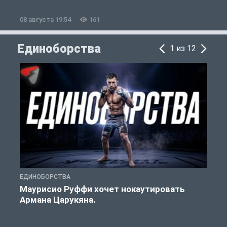
08 августа 19:54
161
0
Единоборства
1 из 12
ЕДИНОБОРСТВА
Е
Маурисио Руффи хочет нокаутировать
Армана Царукяна.
б