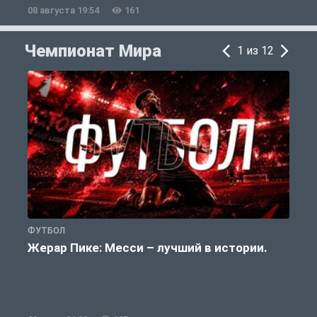
08 августа 19:54
161
0
Чемпионат Мира
1 из 12
ФУТБОЛ
Ф
Жерар Пике: Месси – лучший в истории.