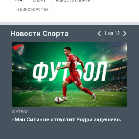
СПОРТ
НОВОСТИ СПОРТА
ЕДИНОБОРСТВА
Новости Спорта
1 из 12
ФУТБОЛ
С
«Ман Сити» не отпустит Родри задешево.