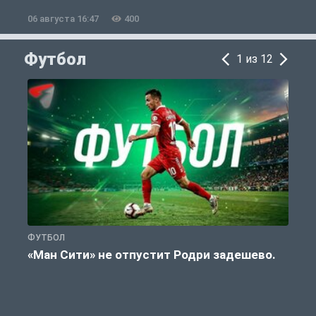
06 августа 16:47
400
0
Футбол
1 из 12
ФУТБОЛ
С
«Ман Сити» не отпустит Родри задешево.