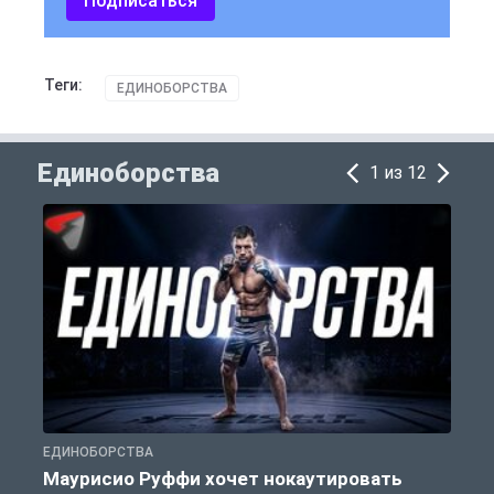
Подписаться
Теги:
ЕДИНОБОРСТВА
Единоборства
1 из 12
ЕДИНОБОРСТВА
Е
Маурисио Руффи хочет нокаутировать