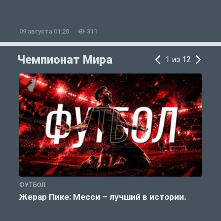
09 августа 01:20
311
0
Чемпионат Мира
1 из 12
ФУТБОЛ
Ф
Жерар Пике: Месси – лучший в истории.