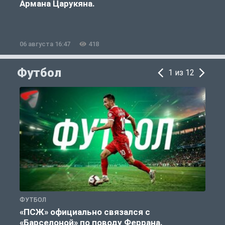
Армана Царукяна.
б
06 августа 16:47
418
0
Футбол
1 из 12
ФУТБОЛ
С
«ПСЖ» официально связался с
У
«Барселоной» по поводу Феррана.