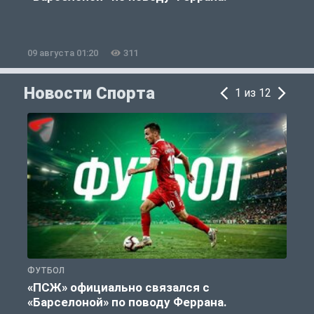
09 августа 01:20
311
0
Новости Спорта
1 из 12
ФУТБОЛ
С
«ПСЖ» официально связался с
У
«Барселоной» по поводу Феррана.