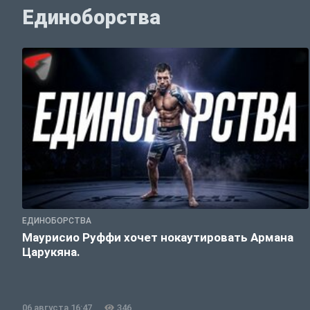
Единоборства
ЕДИНОБОРСТВА
Маурисио Руффи хочет нокаутировать Армана
Царукяна.
06 августа 16:47
346