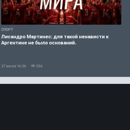
СПОРТ
С
Лисандро Мартинес: для такой ненависти к
И
Аргентине не было оснований.
а
27 июля 16:26
556
2