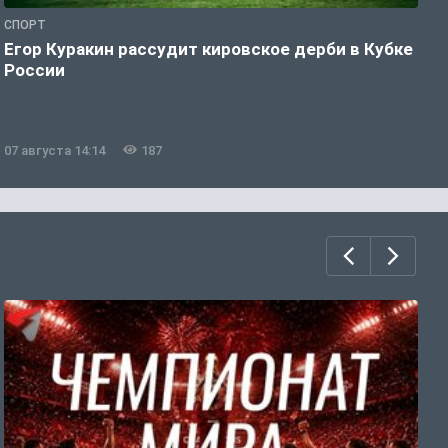
СПОРТ
Ф
Егор Куракин рассудит кировское дерби в Кубке
Ф
России
о
н
07 августа 14:14
187
0