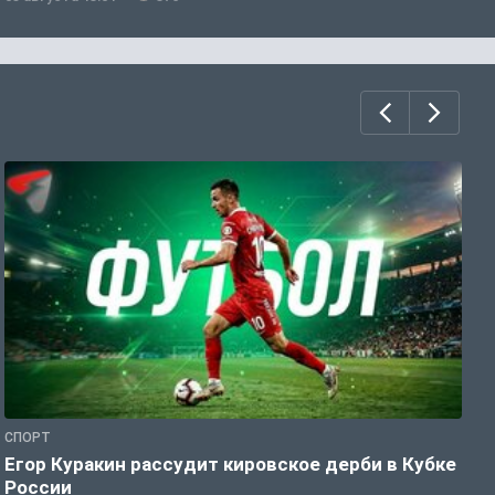
СПОРТ
Ф
Егор Куракин рассудит кировское дерби в Кубке
Ф
России
о