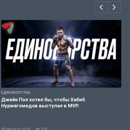
ЕДИНОБОРСТВА
Е
Джейк Пол хотел бы, чтобы Хабиб
У
Нурмагомедов выступал в MVP.
05 августа 13:01
376
0