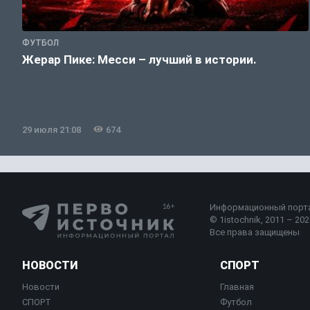
ФУТБОЛ
Жерар Пике: Месси – лучший в истории.
29 июля 21:08
674
Информационный порт
© 1istochnik, 2011 – 2026
Все права защищены
НОВОСТИ
СПОРТ
Новости
Главная
СПОРТ
Футбол