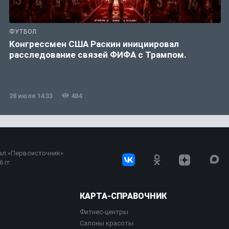
ФУТБОЛ
Конгрессмен США Раскин инициировал
расследование связей ФИФА с Трампом.
28 июля 14:33
484
ал «Первоисточник»
 гг.
КАРТА-СПРАВОЧНИК
Фитнес-центры
Салоны красоты