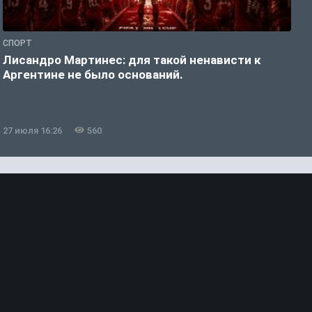
СПОРТ
С
Лисандро Мартинес: для такой ненависти к
И
Аргентине не было оснований.
а
27 июля 16:26
560
2