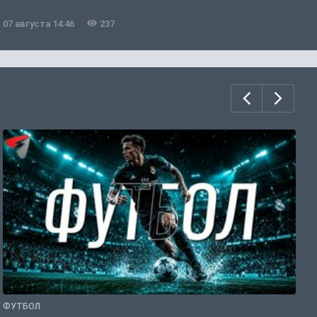
07 августа 14:46
237
0
ФУТБОЛ
С