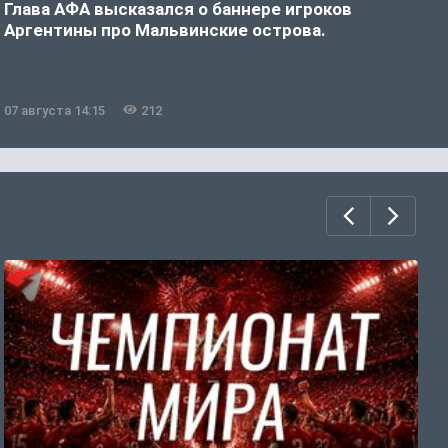
Глава АФА высказался о баннере игроков
Е
Аргентины про Мальвинские острова.
07 августа 14:15
212
0