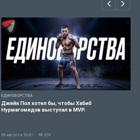
ЕДИНОБОРСТВА
Е
Джейк Пол хотел бы, чтобы Хабиб
У
Нурмагомедов выступал в MVP.
05 августа 13:01
376
0