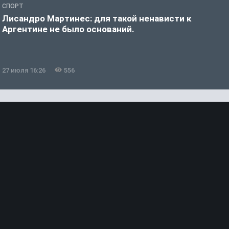
СПОРТ
С
Лисандро Мартинес: для такой ненависти к
И
Аргентине не было оснований.
а
27 июля 16:26
556
2