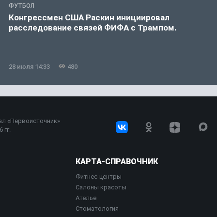
ФУТБОЛ
Конгрессмен США Раскин инициировал
расследование связей ФИФА с Трампом.
28 июля 14:33
480
ал «Первоисточник»
 гг.
КАРТА-СПРАВОЧНИК
Фитнес-центры
Салоны красоты
Ателье
Стоматология