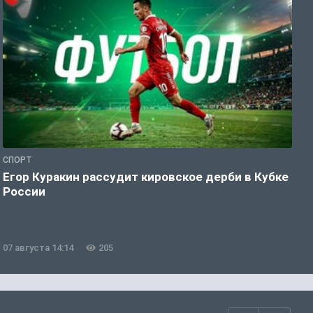
СПОРТ
Ф
Егор Куракин рассудит кировское дерби в Кубке
Ф
России
о
н
07 августа 14:14
205
0