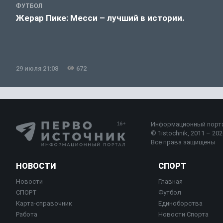
ФУТБОЛ
Жерар Пике: Месси – лучший в истории.
29 июля 21:08
672
Информационный порт
© 1istochnik, 2011 – 2026
Все права защищены
НОВОСТИ
СПОРТ
Новости
Главная
СПОРТ
Футбол
Карта-справочник
Единоборства
Работа
Новости Спорта