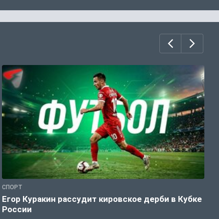
СПОРТ
Ф
Егор Куракин рассудит кировское дерби в Кубке
Ф
России
о