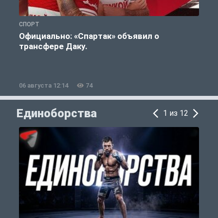
СПОРТ
Ф
Официально: «Спартак» объявил о
А
трансфере Даку.
п
06 августа 12:14
74
0
Единоборства
1 из 12