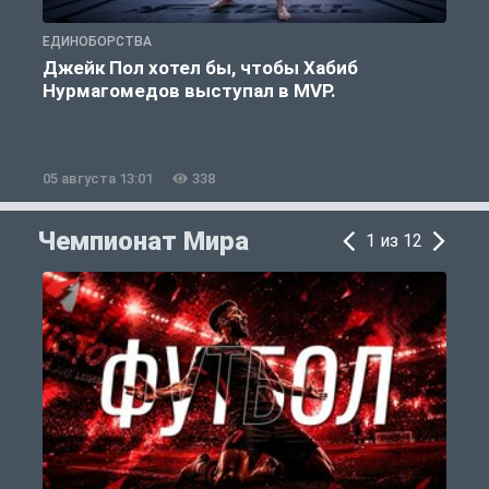
ЕДИНОБОРСТВА
Е
Джейк Пол хотел бы, чтобы Хабиб
Нурмагомедов выступал в MVP.
05 августа 13:01
338
0
Чемпионат Мира
1 из 12