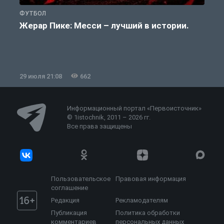
ФУТБОЛ
Ф
Жерар Пике: Месси – лучший в истории.
29 июля 21:08
662
2
Информационный портал «Первоисточник»
© 1istochnik, 2011 – 2026 гг.
Все права защищены
Пользовательское
Правовая информация
соглашение
Редакция
Рекламодателям
Публикация
Политика обработки
комментариев
персональных данных