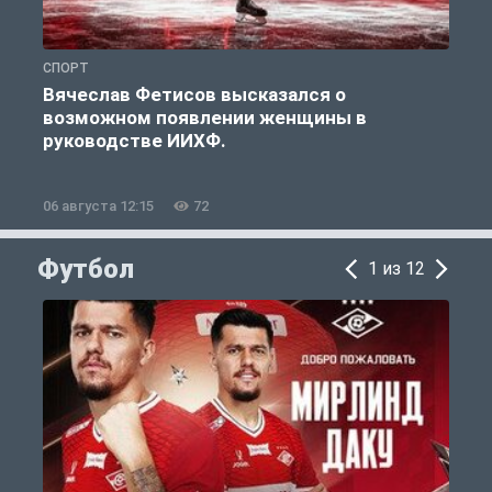
СПОРТ
С
Вячеслав Фетисов высказался о
возможном появлении женщины в
руководстве ИИХФ.
06 августа 12:15
72
0
Футбол
1 из 12