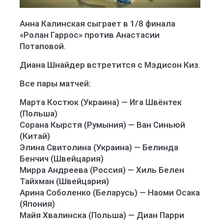
Анна Калинская сыграет в 1/8 финала
«Ролан Гаррос» против Анастасии
Потаповой.
Диана Шнайдер встретится с Мэдисон Киз.
Все пары матчей:
Марта Костюк (Украина) — Ига Швёнтек
(Польша)
Сорана Кырстя (Румыния) — Ван Синьюй
(Китай)
Элина Свитолина (Украина) — Белинда
Бенчич (Швейцария)
Мирра Андреева (Россия) — Хиль Белен
Тайхман (Швейцария)
Арина Соболенко (Беларусь) — Наоми Осака
(Япония)
Майя Хвалинска (Польша) — Диан Парри