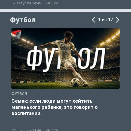
07 августа 14:46
129
0
Футбол
1 из 12
ФУТБОЛ
Ф
Семак: если люди могут хейтить
маленького ребенка, это говорит о
воспитании.
07 августа 14:46
129
0