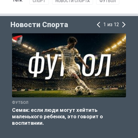
Теги:
СПОРТ
НОВОСТИ СПОРТА
ФУТБОЛ
Новости Спорта
1 из 12
ФУТБОЛ
Ф
Семак: если люди могут хейтить
маленького ребенка, это говорит о
воспитании.