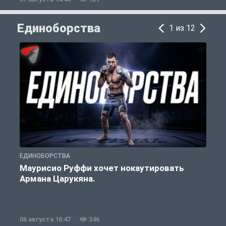
Единоборства
1 из 12
ЕДИНОБОРСТВА
Е
Маурисио Руффи хочет нокаутировать
Армана Царукяна.
б
06 августа 16:47
346
0