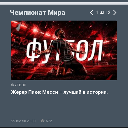
Чемпионат Мира
1 из 12
ФУТБОЛ
Ф
Жерар Пике: Месси – лучший в истории.
29 июля 21:08
672
2