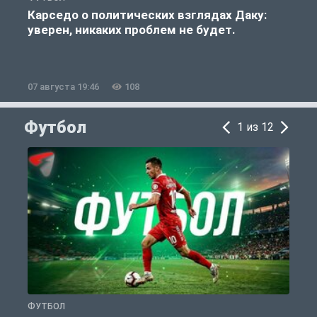
Карседо о политических взглядах Даку:
уверен, никаких проблем не будет.
«
07 августа 19:46
108
0
Футбол
1 из 12
ФУТБОЛ
С