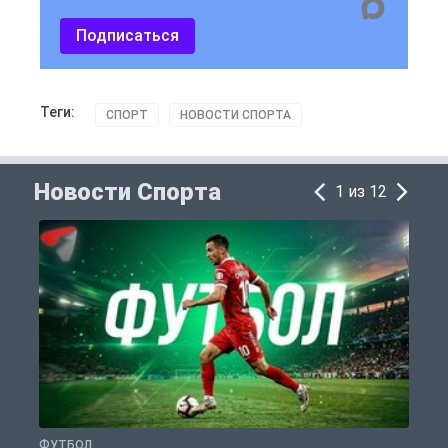
Подписаться
Теги:
СПОРТ
НОВОСТИ СПОРТА
Новости Спорта
1 из 12
ФУТБОЛ
С