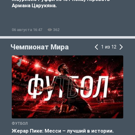
Армана Царукяна.
б
06 августа 16:47
362
0
Чемпионат Мира
1 из 12
ФУТБОЛ
Ф
Жерар Пике: Месси – лучший в истории.