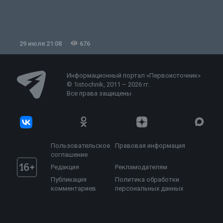
29 июля 21:08
676
2
Информационный портал «Первоисточник»
© 1istochnik, 2011 – 2026 гг.
Все права защищены
Пользовательское
Правовая информация
соглашение
Редакция
Рекламодателям
Публикация
Политика обработки
комментариев
персональных данных