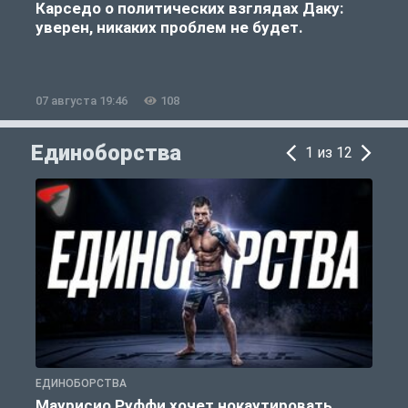
Карседо о политических взглядах Даку:
уверен, никаких проблем не будет.
«
07 августа 19:46
108
0
Единоборства
1 из 12
ЕДИНОБОРСТВА
Е
Маурисио Руффи хочет нокаутировать