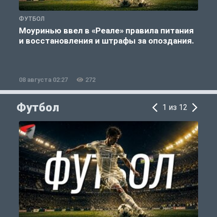
ФУТБОЛ
Ф
Моуринью ввел в «Реале» правила питания
и восстановления и штрафы за опоздания.
е
08 августа 02:27
272
0
Футбол
1 из 12