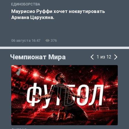
ЕДИНОБОРСТВА
Е
Маурисио Руффи хочет нокаутировать
Армана Царукяна.
б
06 августа 16:47
376
0
Чемпионат Мира
1 из 12