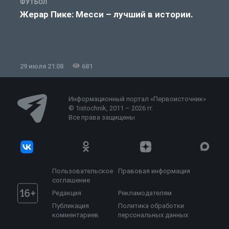
ФУТБОЛ
Ф
Жерар Пике: Месси – лучший в истории.
29 июля 21:08
681
2
Информационный портал «Первоисточник»
© 1istochnik, 2011 – 2026 гг.
Все права защищены
Пользовательское
Правовая информация
соглашение
Редакция
Рекламодателям
Публикация
Политика обработки
комментариев
персональных данных