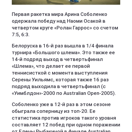
Первая ракетка мира Арина Соболенко
одержала победу над Наоми Осакой в
четвертом круге «Ролан Гаррос» со счетом
7:5, 6:3.
Белоруска в 16-й раз вышла в 1/4 финала
турнира «Большого шлема». Это также ее
14-й подряд выход в четвертьфинал
«Шлема», что делает ее первой
теннисисткой с момента выступления
Серены Уильямс, которая также 16 раз
подряд выходила в четвертьфинал (с
«Уимблдон»-2000 по Australian Open-2005).
Соболенко уже в 12-й раз в этом сезоне
обыграла соперницу из топ-20. Ее
статистика против игроков такого уровня
составляет 12 побед при одном поражении
от Елены Рыбакиной в финале Australian