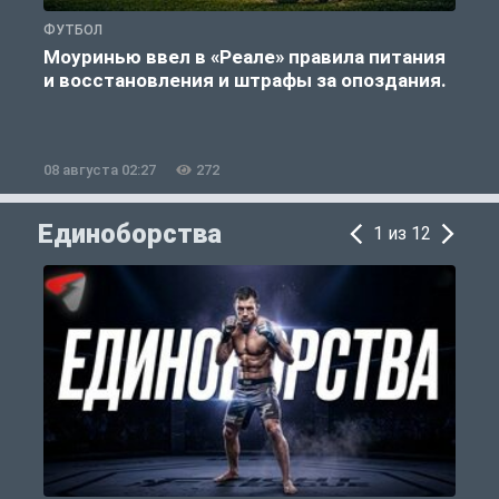
ФУТБОЛ
Ф
Моуринью ввел в «Реале» правила питания
и восстановления и штрафы за опоздания.
е
08 августа 02:27
272
0
Единоборства
1 из 12