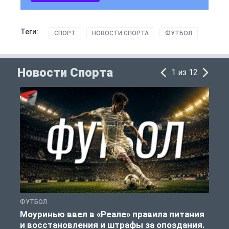
Теги:
СПОРТ
НОВОСТИ СПОРТА
ФУТБОЛ
Новости Спорта
1 из 12
ФУТБОЛ
Ф
Моуринью ввел в «Реале» правила питания
и восстановления и штрафы за опоздания.
е