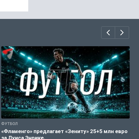
ФУТБОЛ
Ф
«Фламенго» предлагает «Зениту» 25+5 млн евро
У
за Луиса Энрике.
л