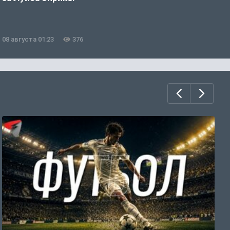
08 августа 01:23
376
0