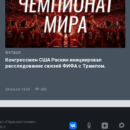
ФУТБОЛ
Конгрессмен США Раскин инициировал
расследование связей ФИФА с Трампом.
28 июля 14:33
490
ал «Первоисточник»
 гг.