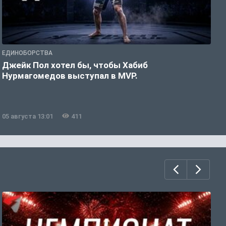
ЕДИНОБОРСТВА
Е
Джейк Пол хотел бы, чтобы Хабиб
У
Нурмагомедов выступал в MVP.
05 августа 13:01
411
0