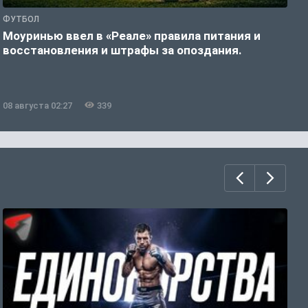
ФУТБОЛ
Ф
Моуринью ввел в «Реале» правила питания и
«
восстановления и штрафы за опоздания.
з
08 августа 02:27
339
0