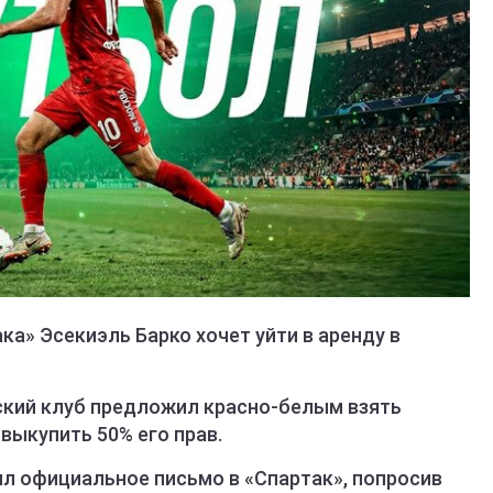
а» Эсекиэль Барко хочет уйти в аренду в
.
ский клуб предложил красно-белым взять
выкупить 50% его прав.
ил официальное письмо в «Спартак», попросив