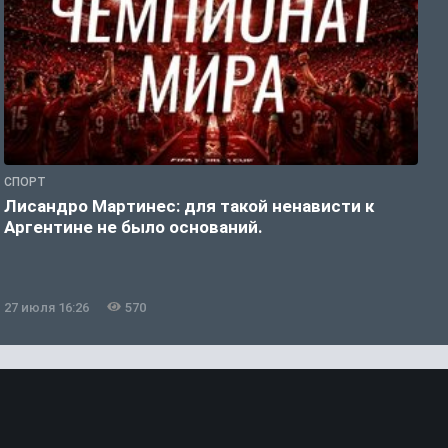
СПОРТ
С
Лисандро Мартинес: для такой ненависти к
И
Аргентине не было оснований.
а
27 июля 16:26
570
2