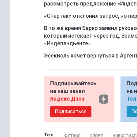
рассмотреть предложение «Индеп
«Спартак» отклонил запрос, но п
В то же время Барко заявил руков
который истекает через год. Взаме
«Индепендьенте».
Эсекиэль хочет вернуться в Арген
Подписывайтесь
Под
на наш канал
на 
Яндекс Дзен
Тел
Подписаться
П
Теги:
ФУТБОЛ
СПОРТ
НОВОСТИ С