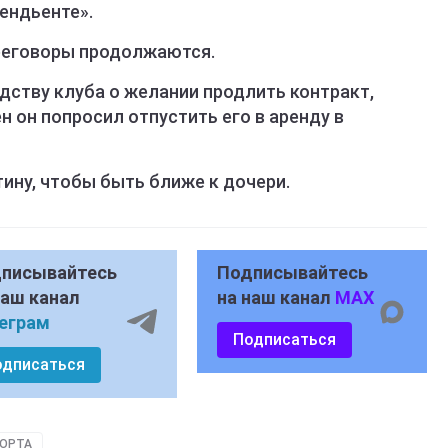
ендьенте».
ереговоры продолжаются.
одству клуба о желании продлить контракт,
н он попросил отпустить его в аренду в
тину, чтобы быть ближе к дочери.
писывайтесь
Подписывайтесь
наш канал
на наш канал
MAX
еграм
Подписаться
одписаться
ПОРТА