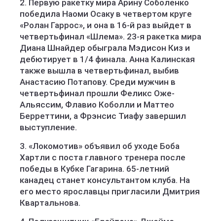
2. Первую ракетку мира Арину Соболенко
победила Наоми Осаку в четвертом круге
«Ролан Гаррос», и она в 16-й раз выйдет в
четвертьфинал «Шлема». 23-я ракетка мира
Диана Шнайдер обыграла Мэдисон Киз и
дебютирует в 1/4 финала. Анна Калинская
также вышла в четвертьфинал, выбив
Анастасию Потапову. Среди мужчин в
четвертьфинал прошли Феликс Оже-
Альяссим, Флавио Коболли и Маттео
Берреттини, а Фрэнсис Тиафу завершил
выступление.
3. «Локомотив» объявил об уходе Боба
Хартли с поста главного тренера после
победы в Кубке Гагарина. 65-летний
канадец станет консультантом клуба. На
его место ярославцы пригласили Дмитрия
Квартальнова.