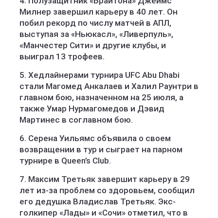
4. Полузащитник «Брайтона» Джеймс
Милнер завершил карьеру в 40 лет. Он
побил рекорд по числу матчей в АПЛ,
выступая за «Ньюкасл», «Ливерпуль»,
«Манчестер Сити» и другие клубы, и
выиграл 13 трофеев.
5. Хедлайнерами турнира UFC Abu Dhabi
стали Магомед Анкалаев и Халил Раунтри в
главном бою, назначенном на 25 июля, а
также Умар Нурмагомедов и Дэвид
Мартинес в соглавном бою.
6. Серена Уильямс объявила о своем
возвращении в тур и сыграет на парном
турнире в Queen’s Club.
7. Максим Третьяк завершит карьеру в 29
лет из-за проблем со здоровьем, сообщил
его дедушка Владислав Третьяк. Экс-
голкипер «Лады» и «Сочи» отметил, что в