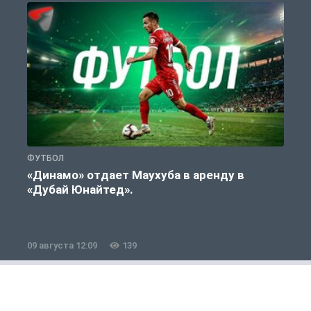
ФУТБОЛ
С
«Динамо» отдает Маухуба в аренду в
«Дубай Юнайтед».
09 августа 12:09
139
0
Футбол
1 из 12