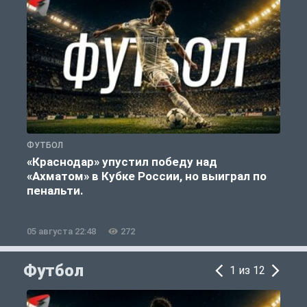
ФУТБОЛ
С
«Краснодар» упустил победу над
«Ахматом» в Кубке России, но выиграл по
«
пенальти.
05 августа 22:48
272
0
Футбол
1 из 12