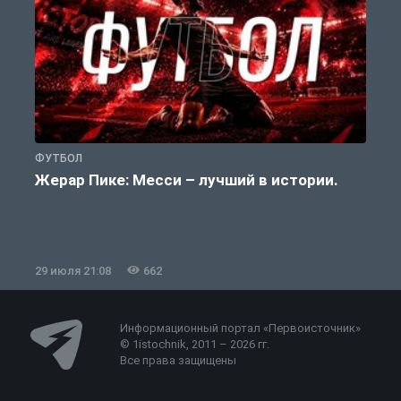
ФУТБОЛ
Ф
Жерар Пике: Месси – лучший в истории.
29 июля 21:08
662
2
Информационный портал «Первоисточник»
© 1istochnik, 2011 – 2026 гг.
Все права защищены