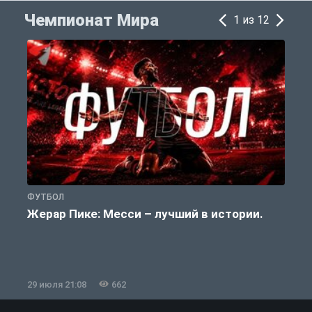
Чемпионат Мира
1 из 12
ФУТБОЛ
Ф
Жерар Пике: Месси – лучший в истории.
29 июля 21:08
662
2