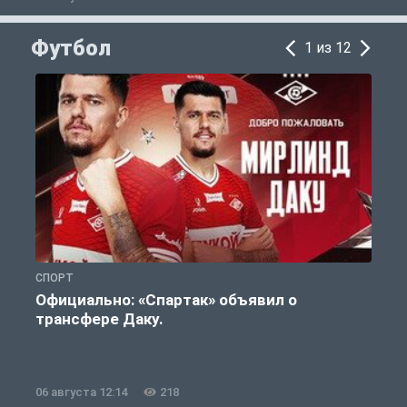
Футбол
1 из 12
СПОРТ
Ф
Официально: «Спартак» объявил о
А
трансфере Даку.
п
06 августа 12:14
218
0