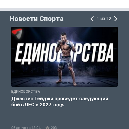
Новости Спорта
1 из 12
ЕДИНОБОРСТВА
С
Джастин Гейджи проведет следующий
бой в UFC в 2027 году.
06 августа 13:04
203
0