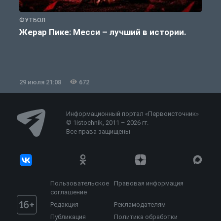
ФУТБОЛ
Ф
Жерар Пике: Месси – лучший в истории.
29 июля 21:08
672
2
Информационный портал «Первоисточник»
© 1istochnik, 2011 – 2026 гг.
Все права защищены
Пользовательское
Правовая информация
соглашение
Редакция
Рекламодателям
Публикация
Политика обработки