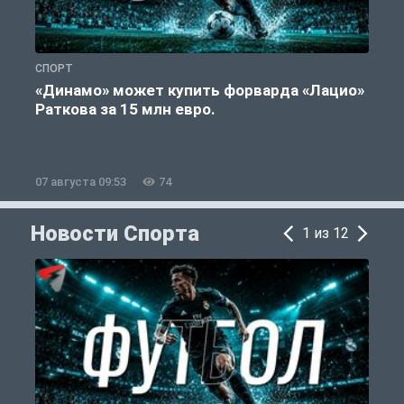
СПОРТ
Ф
«Динамо» может купить форварда «Лацио»
Раткова за 15 млн евро.
07 августа 09:53
74
0
Новости Спорта
1 из 12