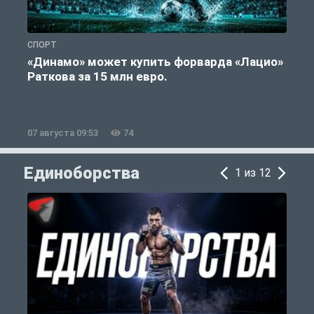
СПОРТ
С
«Динамо» может купить форварда «Лацио»
Раткова за 15 млн евро.
«
07 августа 09:53
74
0
Единоборства
1 из 12