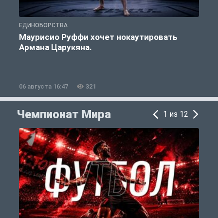
ЕДИНОБОРСТВА
Е
Маурисио Руффи хочет нокаутировать
Армана Царукяна.
б
06 августа 16:47
321
0
Чемпионат Мира
1 из 12