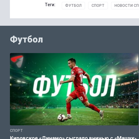
Теги:
ФУТБОЛ
СПОРТ
НОВОСТИ С
Футбол
СПОРТ
Кировское «Динамо» сыграло вничью с «Машук-