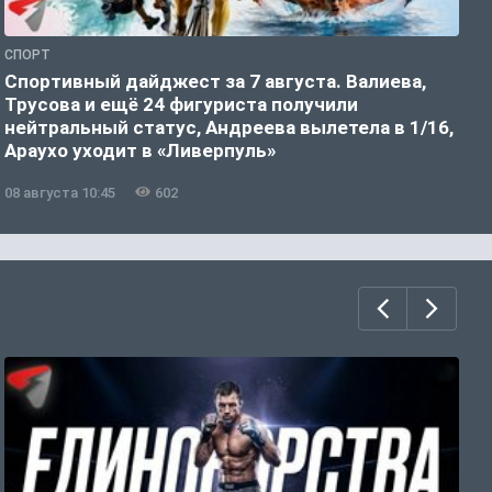
СПОРТ
Ф
Спортивный дайджест за 7 августа. Валиева,
М
Трусова и ещё 24 фигуриста получили
в
нейтральный статус, Андреева вылетела в 1/16,
Араухо уходит в «Ливерпуль»
08 августа 10:45
602
0