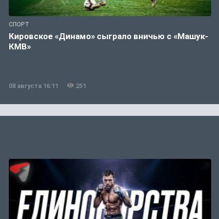
СПОРТ
Кировское «Динамо» сыграло вничью с «Машук-
КМВ»
08 августа 16:11
251