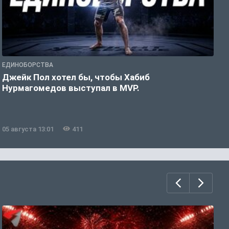
ЕДИНОБОРСТВА
Е
Джейк Пол хотел бы, чтобы Хабиб
У
Нурмагомедов выступал в MVP.
05 августа 13:01
411
0