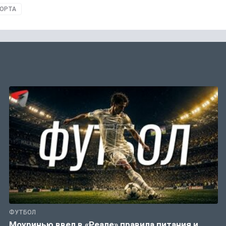
ПОРТА
ФУТБОЛ
Моуринью ввел в «Реале» правила питания и