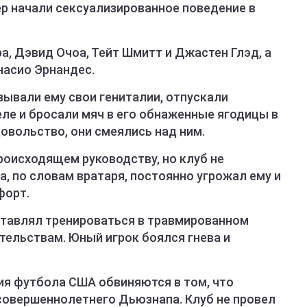
ер начали сексуализированное поведение в
а, Дэвид Очоа, Тейт Шмитт и Джастен Глэд, а
насио Эрнандес.
зывали ему свои гениталии, отпускали
ле и бросали мяч в его обнаженные ягодицы в
овольство, они смеялись над ним.
оисходящем руководству, но клуб не
а, по словам вратаря, постоянно угрожал ему и
форт.
аставлял тренироваться в травмированном
тельствам. Юный игрок боялся гнева и
ия футбола США обвиняются в том, что
совершеннолетнего Дьюзнапа. Клуб не провел