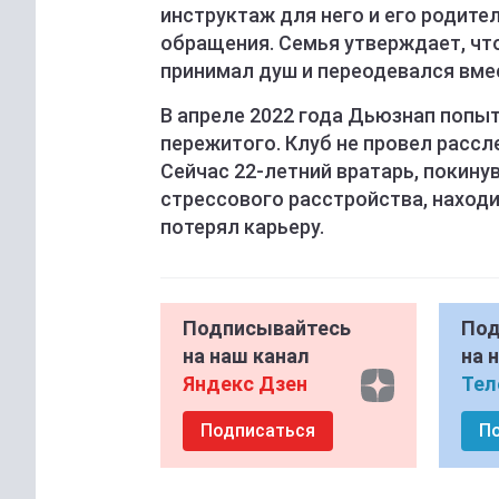
инструктаж для него и его родите
обращения. Семья утверждает, чт
принимал душ и переодевался вме
В апреле 2022 года Дьюзнап попы
пережитого. Клуб не провел рассл
Сейчас 22-летний вратарь, покину
стрессового расстройства, наход
потерял карьеру.
Подписывайтесь
Под
на наш канал
на 
Яндекс Дзен
Тел
Подписаться
П