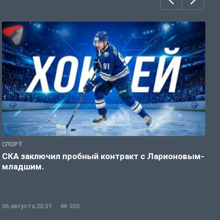
СПОРТ
Ф
СКА заключил пробный контракт с Ларионовым-
У
младшим.
н
06 августа 20:21
303
0