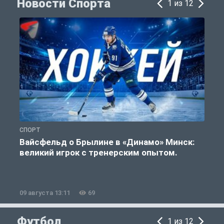
Новости Спорта
1 из 12
СПОРТ
Ф
Вайсфельд о Брылине в «Динамо» Минск:
великий игрок с тренерским опытом.
09 августа 13:11
69
0
Футбол
1 из 12