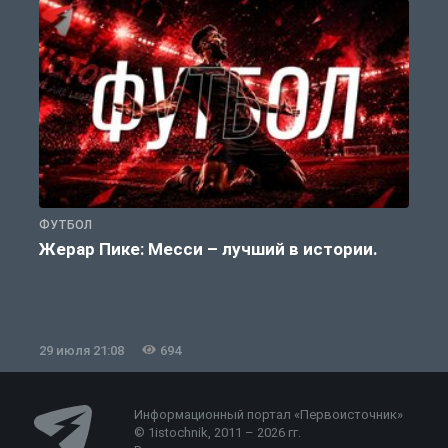
ФУТБОЛ
Ф
Жерар Пике: Месси – лучший в истории.
29 июля 21:08
694
2
Информационный портал «Первоисточник»
© 1istochnik, 2011 – 2026 гг.