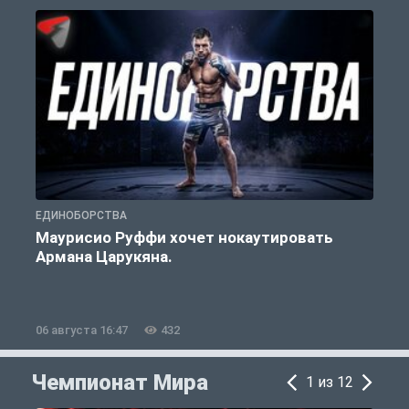
ЕДИНОБОРСТВА
Е
Маурисио Руффи хочет нокаутировать
Армана Царукяна.
б
06 августа 16:47
432
0
Чемпионат Мира
1 из 12