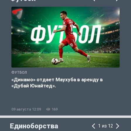
ФУТБОЛ
С
«Динамо» отдает Маухуба в аренду в
«Дубай Юнайтед».
09 августа 12:09
169
0
Единоборства
1 из 12