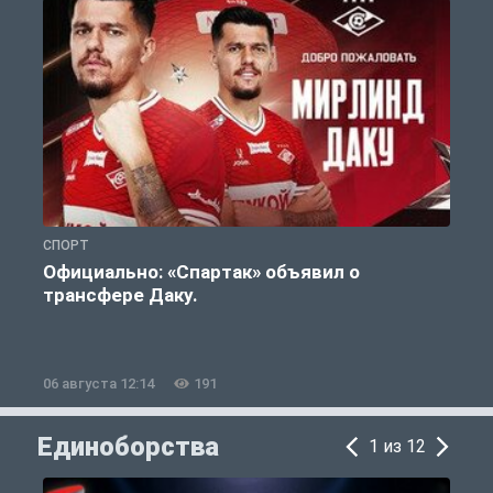
СПОРТ
Ф
Официально: «Спартак» объявил о
А
трансфере Даку.
п
06 августа 12:14
191
0
Единоборства
1 из 12