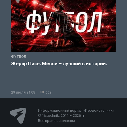
ФУТБОЛ
Ф
Жерар Пике: Месси – лучший в истории.
29 июля 21:08
662
2
Информационный портал «Первоисточник»
© 1istochnik, 2011 – 2026 гг.
Все права защищены