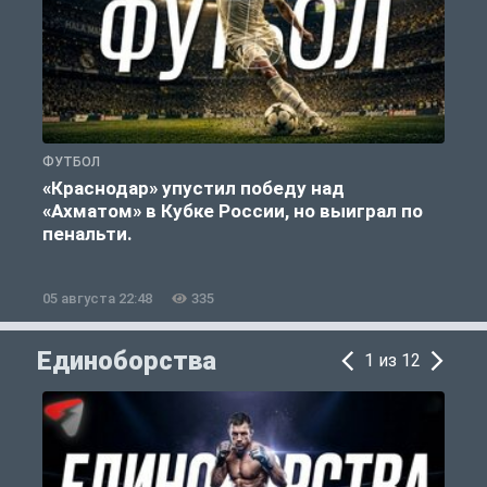
ФУТБОЛ
С
«Краснодар» упустил победу над
«Ахматом» в Кубке России, но выиграл по
«
пенальти.
05 августа 22:48
335
0
Единоборства
1 из 12