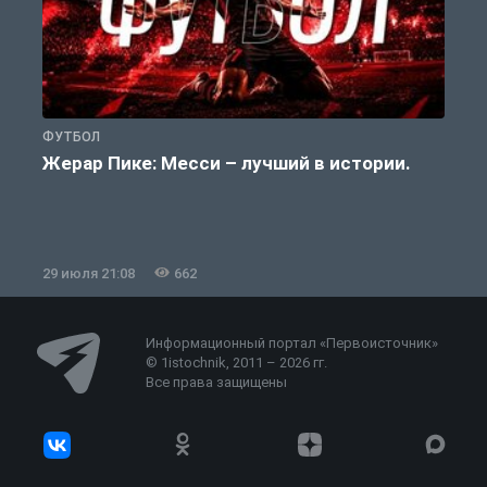
ФУТБОЛ
Ф
Жерар Пике: Месси – лучший в истории.
29 июля 21:08
662
2
Информационный портал «Первоисточник»
© 1istochnik, 2011 – 2026 гг.
Все права защищены