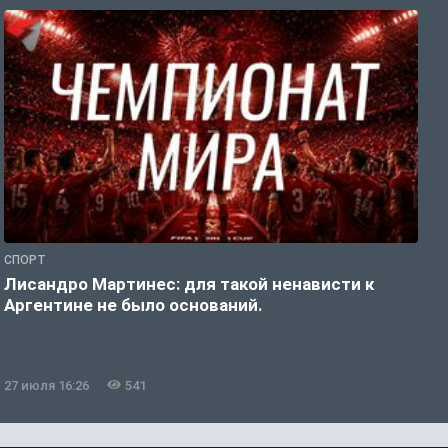
СПОРТ
С
Лисандро Мартинес: для такой ненависти к
И
Аргентине не было оснований.
а
27 июля 16:26
541
2