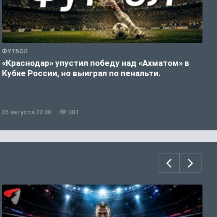
ФУТБОЛ
С
«Краснодар» упустил победу над «Ахматом» в
«
Кубке России, но выиграл по пенальти.
«
05 августа 22:48
381
0