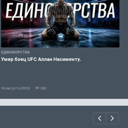
ЕДИНОБОРСТВА
С
Умер боец UFC Аллан Насименту.
T
т
04 августа 09:53
383
0