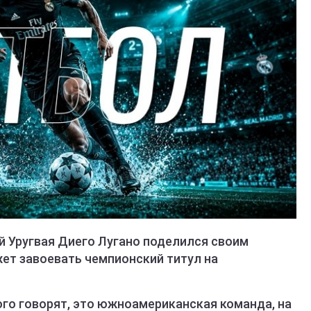
 Уругвая Диего Лугано поделился своим
жет завоевать чемпионский титул на
ного говорят, это южноамериканская команда, на