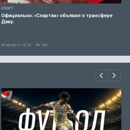
СПОРТ
Ф
Официально: «Спартак» объявил о трансфере
А
Даку.
п
06 августа 12:14
154
0