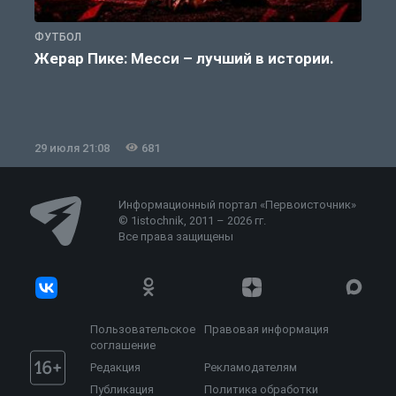
ФУТБОЛ
Ф
Жерар Пике: Месси – лучший в истории.
29 июля 21:08
681
2
Информационный портал «Первоисточник»
© 1istochnik, 2011 – 2026 гг.
Все права защищены
Пользовательское
Правовая информация
соглашение
Редакция
Рекламодателям
Публикация
Политика обработки