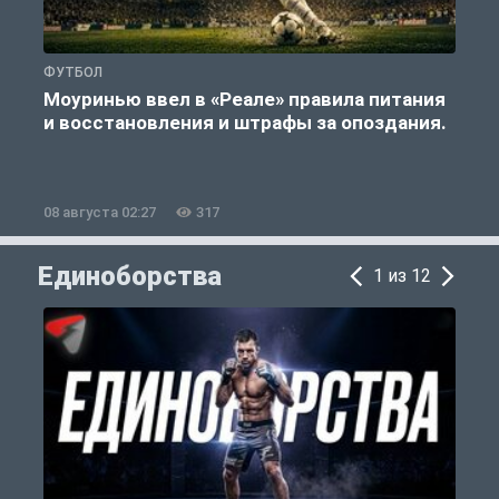
ФУТБОЛ
Ф
Моуринью ввел в «Реале» правила питания
и восстановления и штрафы за опоздания.
е
08 августа 02:27
317
0
Единоборства
1 из 12