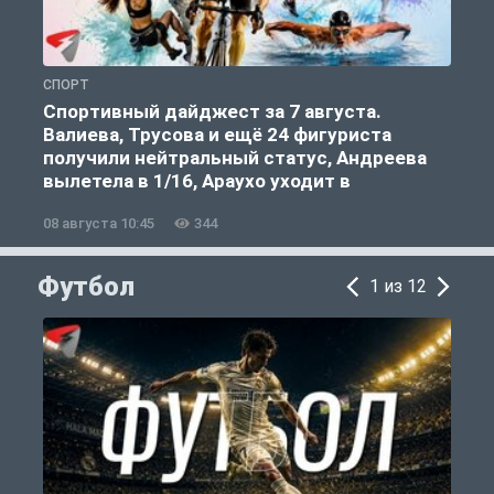
СПОРТ
Ф
Спортивный дайджест за 7 августа.
Валиева, Трусова и ещё 24 фигуриста
получили нейтральный статус, Андреева
вылетела в 1/16, Араухо уходит в
«Ливерпуль»
08 августа 10:45
344
0
Футбол
1 из 12