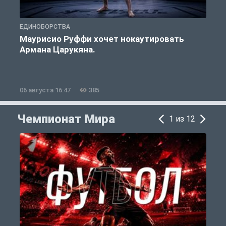
ЕДИНОБОРСТВА
Е
Маурисио Руффи хочет нокаутировать
Армана Царукяна.
б
06 августа 16:47
385
0
Чемпионат Мира
1 из 12