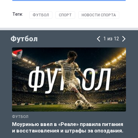
Теги:
ФУТБОЛ
СПОРТ
НОВОСТИ СПОРТА
Футбол
1 из 12
ФУТБОЛ
Ф
Моуринью ввел в «Реале» правила питания
и восстановления и штрафы за опоздания.
е