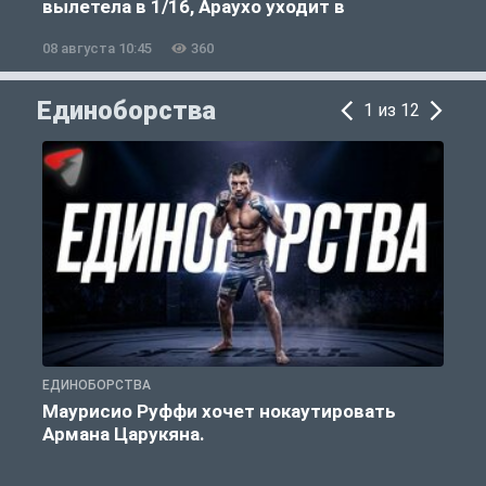
вылетела в 1/16, Араухо уходит в
«Ливерпуль»
08 августа 10:45
360
0
Единоборства
1 из 12
ЕДИНОБОРСТВА
Е
Маурисио Руффи хочет нокаутировать
Армана Царукяна.
б