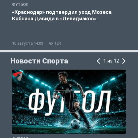
ФУТБОЛ
Ф
«Краснодар» подтвердил уход Мозеса
А
Кобнана Дэвида в «Левадиакос».
10 августа 14:03
124
1
Новости Спорта
1 из 12