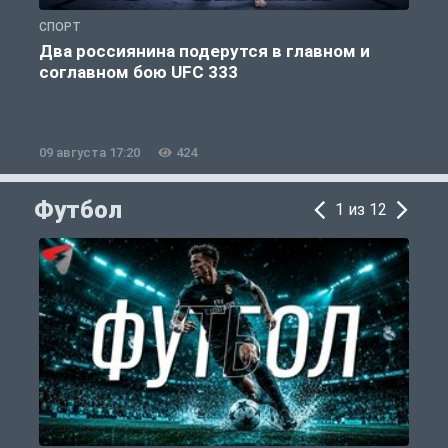
СПОРТ
Е
Два россиянина подерутся в главном и
соглавном бою UFC 333
09 августа 17:20
424
0
Футбол
1 из 12