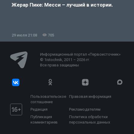
Жерар Пике: Месси – лучший в истории.
29 июля 21:08
705
2
Информационный портал «Первоисточник»
© 1istochnik, 2011 – 2026 гг.
Все права защищены
Пользовательское
Правовая информация
соглашение
Редакция
Рекламодателям
Публикация
Политика обработки
комментариев
персональных данных