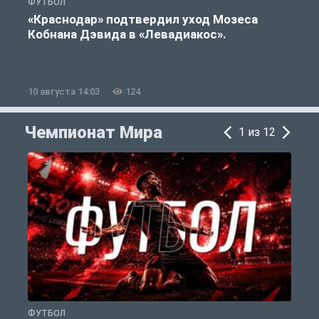
ФУТБОЛ
С
«Краснодар» подтвердил уход Мозеса
Кобнана Дэвида в «Левадиакос».
10 августа 14:03
124
1
Чемпионат Мира
1 из 12
ФУТБОЛ
Ф