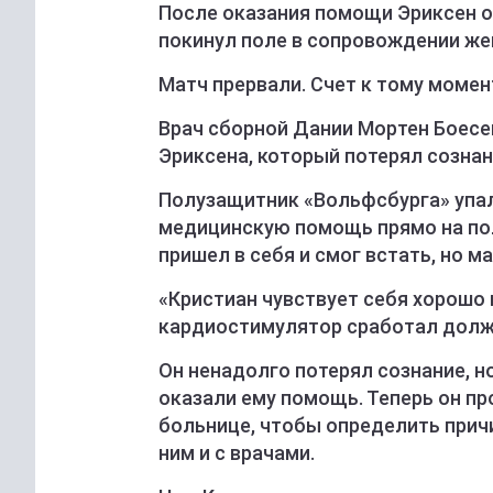
После оказания помощи Эриксен о
покинул поле в сопровождении же
Матч прервали. Счет к тому момент
Врач сборной Дании Мортен Боесе
Эриксена, который потерял сознан
Полузащитник «Вольфсбурга» упал
медицинскую помощь прямо на поле
пришел в себя и смог встать, но м
«Кристиан чувствует себя хорошо 
кардиостимулятор сработал дол
Он ненадолго потерял сознание, н
оказали ему помощь. Теперь он п
больнице, чтобы определить прич
ним и с врачами.