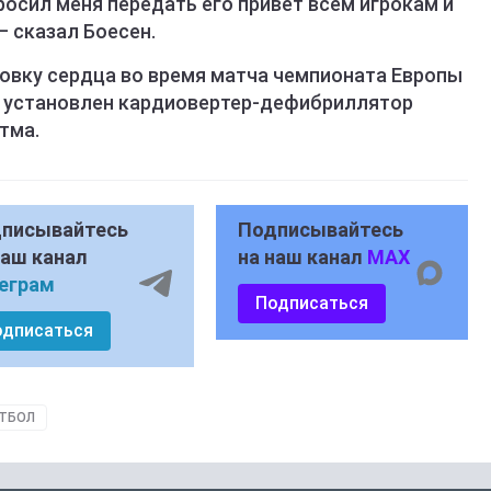
росил меня передать его привет всем игрокам и
 – сказал Боесен.
новку сердца во время матча чемпионата Европы
ыл установлен кардиовертер-дефибриллятор
тма.
писывайтесь
Подписывайтесь
наш канал
на наш канал
MAX
еграм
Подписаться
одписаться
ТБОЛ