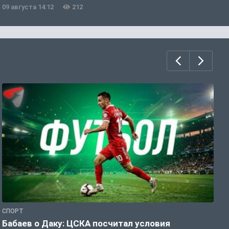
09 августа 14:12
212
0
СПОРТ
Ф
Бабаев о Даку: ЦСКА посчитал условия
«