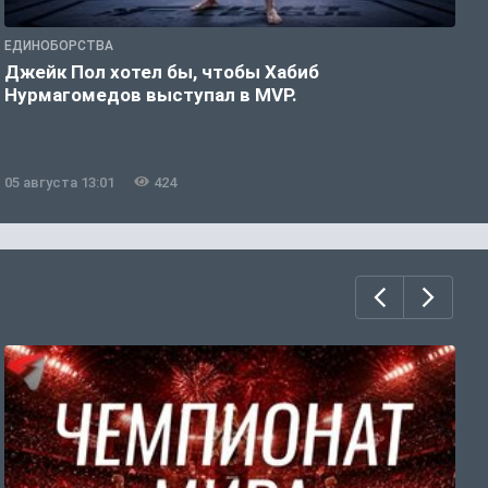
ЕДИНОБОРСТВА
Е
Джейк Пол хотел бы, чтобы Хабиб
У
Нурмагомедов выступал в MVP.
05 августа 13:01
424
0