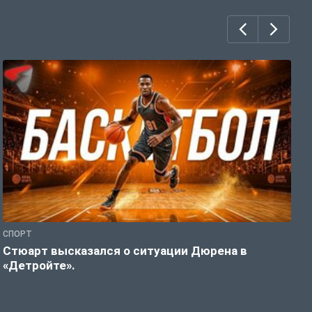
СПОРТ
С
Стюарт высказался о ситуации Дюрена в
В
«Детройте».
в