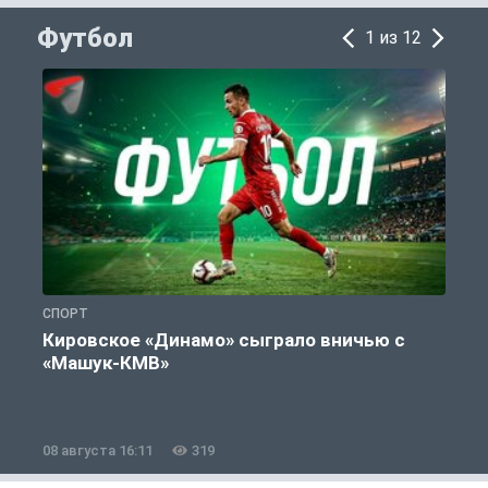
Футбол
1 из 12
СПОРТ
Ф
Кировское «Динамо» сыграло вничью с
«Машук-КМВ»
08 августа 16:11
319
0