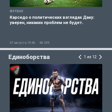
ФУТБОЛ
С
Карседо о политических взглядах Даку:
уверен, никаких проблем не будет.
«
07 августа 19:46
239
0
Единоборства
1 из 12