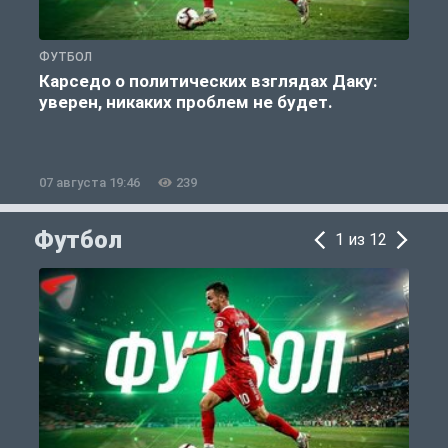
ФУТБОЛ
С
Карседо о политических взглядах Даку:
уверен, никаких проблем не будет.
«
07 августа 19:46
239
0
Футбол
1 из 12