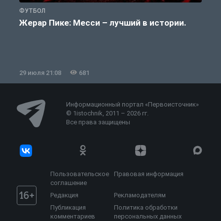
ФУТБОЛ
Ф
Жерар Пике: Месси – лучший в истории.
29 июля 21:08
681
2
Информационный портал «Первоисточник»
© 1istochnik, 2011 – 2026 гг.
Все права защищены
Пользовательское
Правовая информация
соглашение
Редакция
Рекламодателям
Публикация
Политика обработки
комментариев
персональных данных