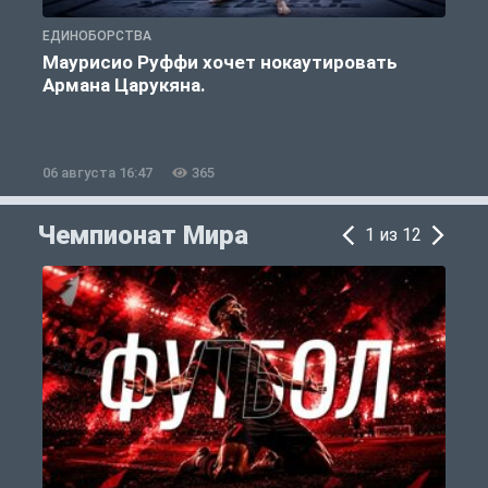
ЕДИНОБОРСТВА
Е
Маурисио Руффи хочет нокаутировать
Армана Царукяна.
б
06 августа 16:47
365
0
Чемпионат Мира
1 из 12