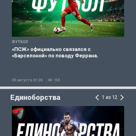
ФУТБОЛ
С
«ПСЖ» официально связался с
У
«Барселоной» по поводу Феррана.
09 августа 01:20
159
0
Единоборства
1 из 12