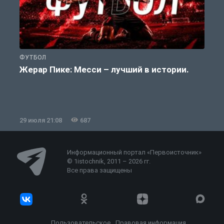
ФУТБОЛ
Ф
Жерар Пике: Месси – лучший в истории.
29 июля 21:08
687
2
Информационный портал «Первоисточник»
© 1istochnik, 2011 – 2026 гг.
Все права защищены
Пользовательское
Правовая информация