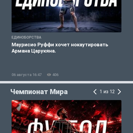
ЕДИНОБОРСТВА
Е
Маурисио Руффи хочет нокаутировать
Армана Царукяна.
б
06 августа 16:47
406
0
Чемпионат Мира
1 из 12