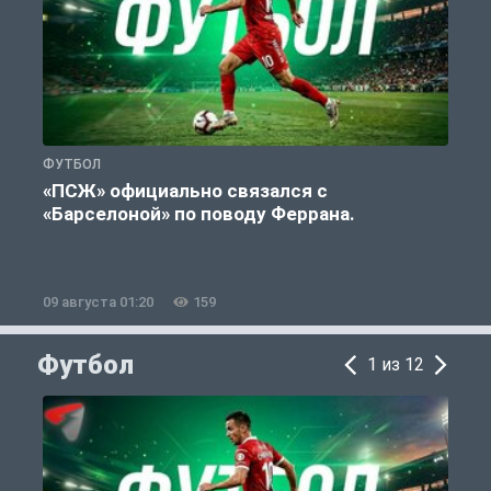
ФУТБОЛ
С
«ПСЖ» официально связался с
У
«Барселоной» по поводу Феррана.
09 августа 01:20
159
0
Футбол
1 из 12