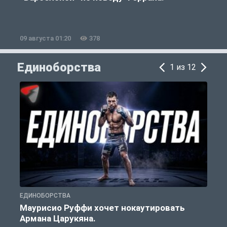
09 августа 01:20
378
0
Единоборства
1 из 12
ЕДИНОБОРСТВА
Е
Маурисио Руффи хочет нокаутировать
Армана Царукяна.
б