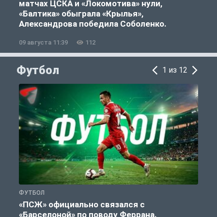
матчах ЦСКА и «Локомотива» нули,
«Балтика» обыграла «Крылья»,
Александрова победила Соболенко.
09 августа 11:39
112
0
Футбол
1 из 12
ФУТБОЛ
С
«ПСЖ» официально связался с
У
«Барселоной» по поводу Феррана.