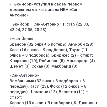
«Нью-Йорк» уступил в своем первом
домашнем матче финала НБА «Сан-
Антонио».
Нью-Йорк – Сан-Антонио 111:115 (22:33,
42:24, 27:35, 20:23)
«Нью-Йорк»
Брансон (32 очка + 5 потерь), Ануноби (28),
Харт (16 очков + 9 подборов), Таунс (11
очков + 8 подборов), Бриджес (2) – старт;
Кларксон (10), Робинсон (5), Альварадо (4),
Шэмет (3), Сохан (0), Макбрайд (0).
«Сан-Антонио»
Вембаньяма (32 очка + 8 подборов + 6
передач), Касл (23), Фокс (12 очков + 8
передач), Шэмпени (12), Васселл (11) –
старт;
Харпер (13 очков + 9 подборов), К. Джонсон