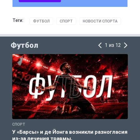
Теги:
ФУТБОЛ
СПОРТ
НОВОСТИ СПОРТА
Футбол
1 из 12
СПОРТ
Ф
У «Барсы» и де Йонга возникли разногласия
из-за лечения травмы.