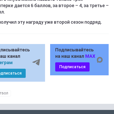
ерке дается 6 баллов, за второе – 4, за третье –
лл.
получил эту награду уже второй сезон подряд.
писывайтесь
Подписывайтесь
наш канал
на наш канал
MAX
еграм
Подписаться
одписаться
ТБОЛ