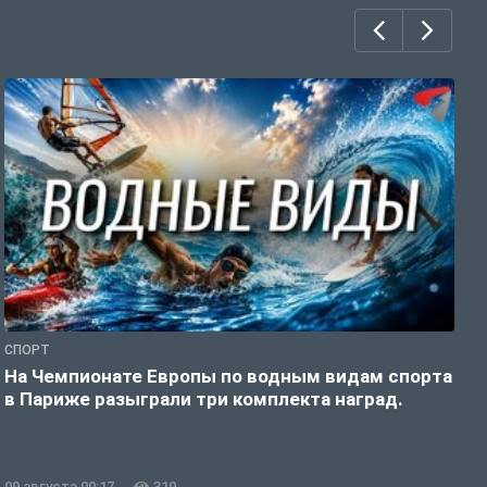
СПОРТ
С
На Чемпионате Европы по водным видам спорта
М
в Париже разыграли три комплекта наград.
т
09 августа 00:17
319
0