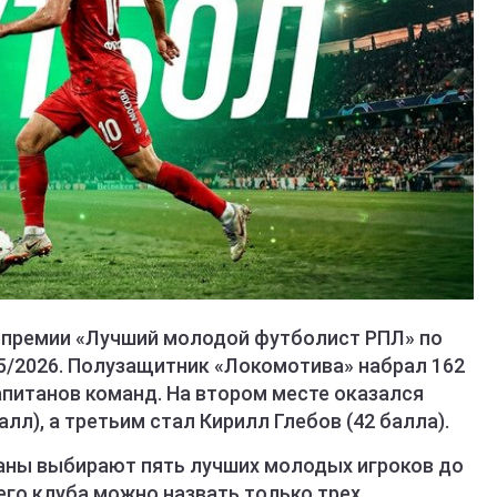
 премии «Лучший молодой футболист РПЛ» по
25/2026. Полузащитник «Локомотива» набрал 162
апитанов команд. На втором месте оказался
лл), а третьим стал Кирилл Глебов (42 балла).
таны выбирают пять лучших молодых игроков до
оего клуба можно назвать только трех