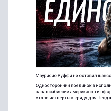
Маурисио Руффи не оставил шансо
Односторонний поединок в исполн
начал избиение американца и офор
стало четвертым кряду для Чендл