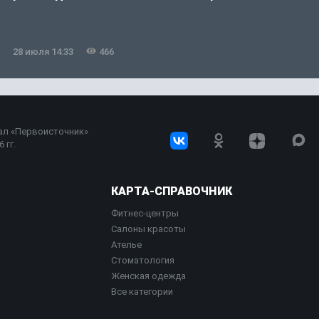
28 июля 14:33
466
ал «Первоисточник»
 гг.
КАРТА-СПРАВОЧНИК
Фитнес-центры
Салоны красоты
Ателье
Стоматология
Женская одежда
Все категории