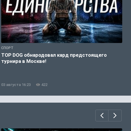
СПОРТ
Е
TOP DOG обнародовал кард предстоящего
Р
турнира в Москве!
2
03 августа 16:23
422
0