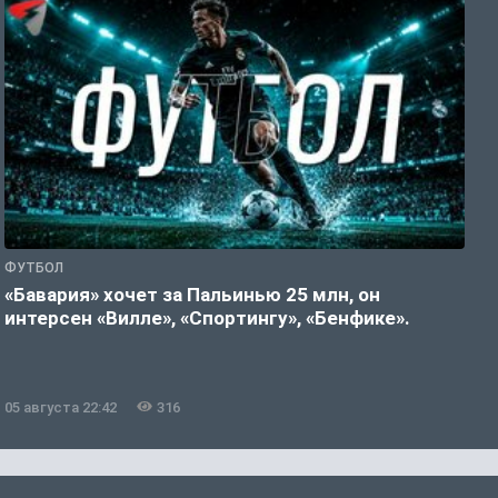
ФУТБОЛ
С
«Бавария» хочет за Пальинью 25 млн, он
«
интерсен «Вилле», «Спортингу», «Бенфике».
э
05 августа 22:42
316
0