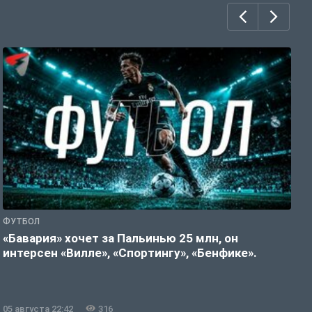
ФУТБОЛ
С
«Бавария» хочет за Пальинью 25 млн, он
«
интерсен «Вилле», «Спортингу», «Бенфике».
э
05 августа 22:42
316
0