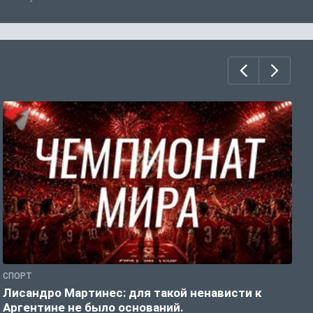
СПОРТ
С
Лисандро Мартинес: для такой ненависти к
И
Аргентине не было оснований.
а