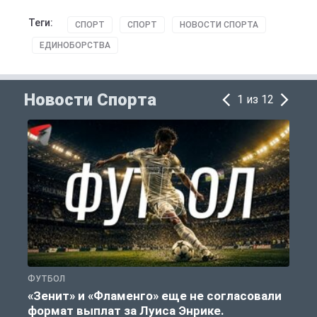
Теги:
СПОРТ
СПОРТ
НОВОСТИ СПОРТА
ЕДИНОБОРСТВА
Новости Спорта
1 из 12
ФУТБОЛ
Ф
«Зенит» и «Фламенго» еще не согласовали
формат выплат за Луиса Энрике.
«