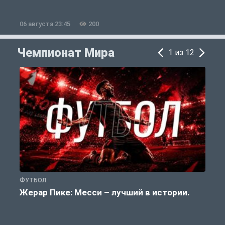
06 августа 23:45
200
0
Чемпионат Мира
1 из 12
ФУТБОЛ
Ф
Жерар Пике: Месси – лучший в истории.