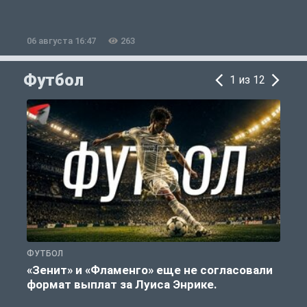
06 августа 16:47
263
0
Футбол
1 из 12
ФУТБОЛ
Ф
«Зенит» и «Фламенго» еще не согласовали
формат выплат за Луиса Энрике.
«