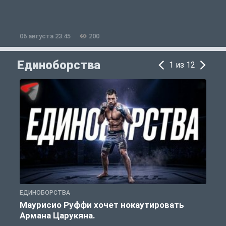
06 августа 23:45
200
0
Единоборства
1 из 12
ЕДИНОБОРСТВА
Е
Маурисио Руффи хочет нокаутировать
Армана Царукяна.
б