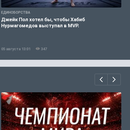
ЕДИНОБОРСТВА
Е
Джейк Пол хотел бы, чтобы Хабиб
У
Нурмагомедов выступал в MVP.
05 августа 13:01
347
0