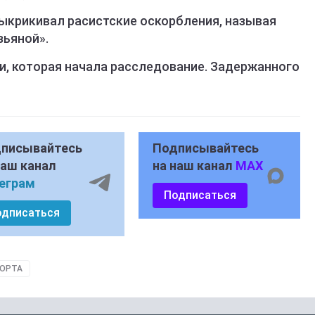
ыкрикивал расистские оскорбления, называя
зьяной».
и, которая начала расследование. Задержанного
писывайтесь
Подписывайтесь
наш канал
на наш канал
MAX
еграм
Подписаться
одписаться
ПОРТА