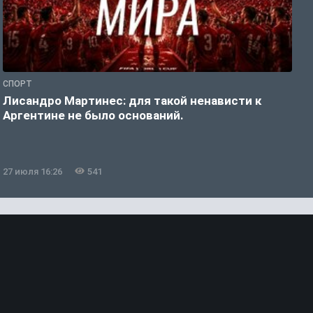
СПОРТ
С
Лисандро Мартинес: для такой ненависти к
И
Аргентине не было оснований.
а
27 июля 16:26
541
2