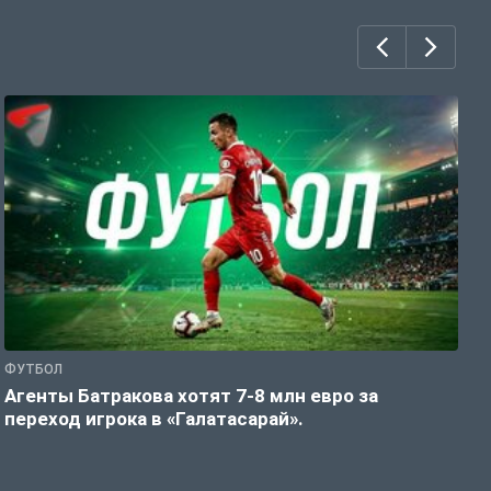
ФУТБОЛ
Ф
Агенты Батракова хотят 7-8 млн евро за
«
переход игрока в «Галатасарай».
К