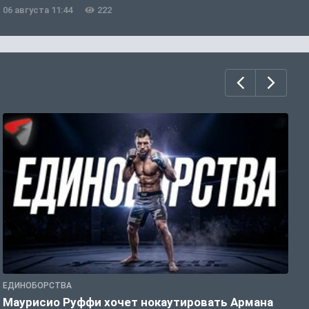
06 августа 11:44
222
0
ЕДИНОБОРСТВА
Е
Маурисио Руффи хочет нокаутировать Армана
Д