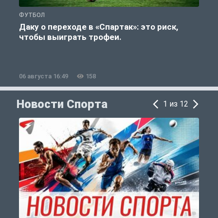
ФУТБОЛ
С
Даку о переходе в «Спартак»: это риск,
чтобы выиграть трофеи.
06 августа 16:49
158
0
Новости Спорта
1 из 12