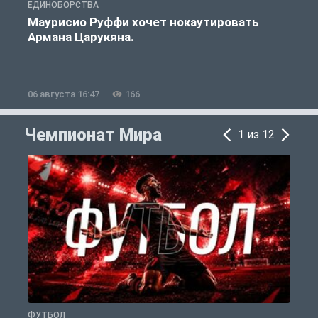
ЕДИНОБОРСТВА
Е
Маурисио Руффи хочет нокаутировать
Армана Царукяна.
б
06 августа 16:47
166
0
Чемпионат Мира
1 из 12
ФУТБОЛ
Ф