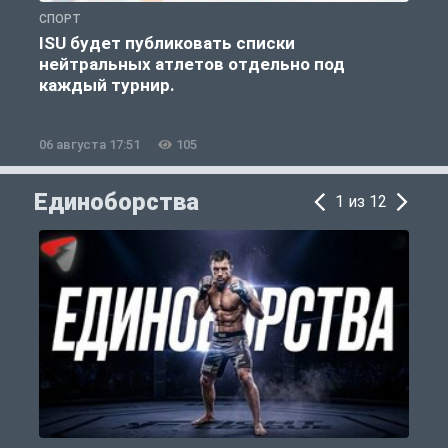
СПОРТ
Ф
ISU будет публиковать списки
Д
нейтральных атлетов отдельно под
каждый турнир.
06 августа 17:51
105
0
Единоборства
1 из 12