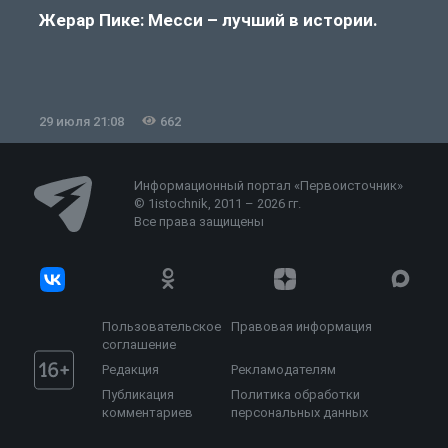
Жерар Пике: Месси – лучший в истории.
29 июля 21:08
662
2
Информационный портал «Первоисточник»
© 1istochnik, 2011 – 2026 гг.
Все права защищены
Пользовательское
Правовая информация
соглашение
Редакция
Рекламодателям
Публикация
Политика обработки
комментариев
персональных данных