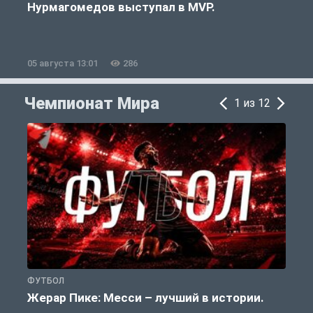
Нурмагомедов выступал в MVP.
05 августа 13:01
286
0
Чемпионат Мира
1 из 12
ФУТБОЛ
Ф
Жерар Пике: Месси – лучший в истории.