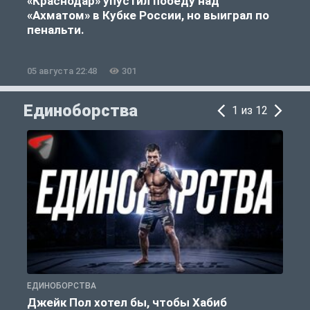
«Краснодар» упустил победу над
«Ахматом» в Кубке России, но выиграл по
«
пенальти.
05 августа 22:48
301
0
Единоборства
1 из 12
ЕДИНОБОРСТВА
Е
Джейк Пол хотел бы, чтобы Хабиб