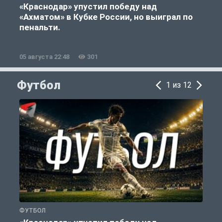
«Краснодар» упустил победу над
«Ахматом» в Кубке России, но выиграл по
«
пенальти.
05 августа 22:48
301
0
Футбол
1 из 12
ФУТБОЛ
С