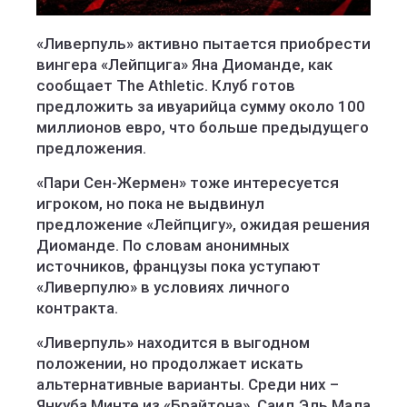
«Ливерпуль» активно пытается приобрести
вингера «Лейпцига» Яна Диоманде, как
сообщает The Athletic. Клуб готов
предложить за ивуарийца сумму около 100
миллионов евро, что больше предыдущего
предложения.
«Пари Сен-Жермен» тоже интересуется
игроком, но пока не выдвинул
предложение «Лейпцигу», ожидая решения
Диоманде. По словам анонимных
источников, французы пока уступают
«Ливерпулю» в условиях личного
контракта.
«Ливерпуль» находится в выгодном
положении, но продолжает искать
альтернативные варианты. Среди них –
Янкуба Минте из «Брайтона», Саид Эль Мала