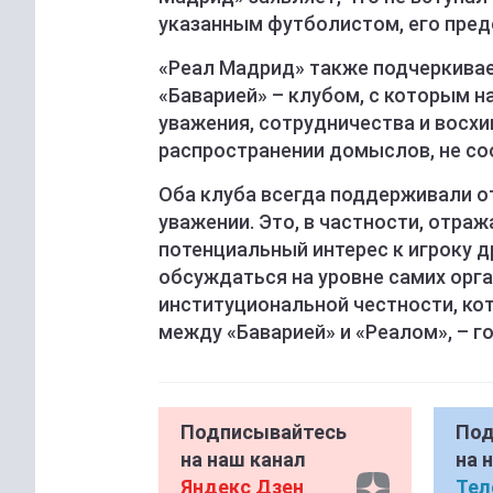
указанным футболистом, его пред
«Реал Мадрид» также подчеркива
«Баварией» – клубом, с которым н
уважения, сотрудничества и восх
распространении домыслов, не с
Оба клуба всегда поддерживали о
уважении. Это, в частности, отра
потенциальный интерес к игроку д
обсуждаться на уровне самих орга
институциональной честности, ко
между «Баварией» и «Реалом», – г
Подписывайтесь
Под
на наш канал
на 
Яндекс Дзен
Тел