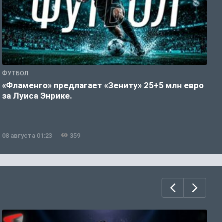
ФУТБОЛ
Ф
«Фламенго» предлагает «Зениту» 25+5 млн евро
У
за Луиса Энрике.
л
08 августа 01:23
359
0