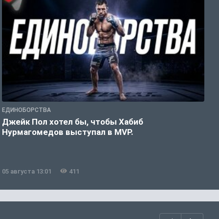
ЕДИНОБОРСТВА
Е
Джейк Пол хотел бы, чтобы Хабиб
У
Нурмагомедов выступал в MVP.
05 августа 13:01
411
0