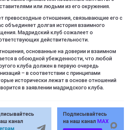
ставителями или людьми из его окружения.
ет превосходные отношения, связывающие его с
ас объединяет долгая история взаимного
ищения. Мадридский клуб сожалеет о
оответствующих действительности.
тношения, основанные на доверии и взаимном
жается в обоюдной убежденности, что любой
ругого клуба должен в первую очередь
низаций – в соответствии с принципами
торые исторически лежат в основе отношений
оворится в заявлении мадридского клуба.
писывайтесь
Подписывайтесь
наш канал
на наш канал
MAX
еграм