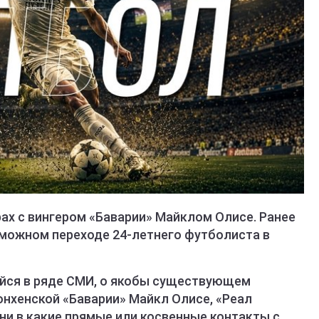
рах с вингером «Баварии» Майклом Олисе. Ранее
можном переходе 24-летнего футболиста в
ейся в ряде СМИ, о якобы существующем
юнхенской «Баварии» Майкл Олисе, «Реал
 ни в какие прямые или косвенные контакты с