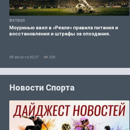
ФУТБОЛ
Моуринью ввел в «Реале» правила питания и
восстановления и штрафы за опоздания.
08 августа 02:27
320
Новости Спорта