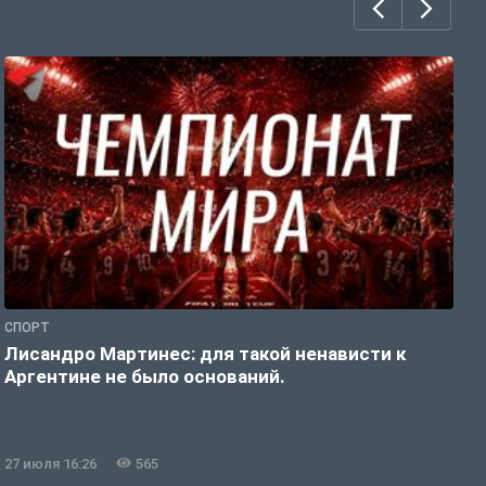
СПОРТ
С
Лисандро Мартинес: для такой ненависти к
И
Аргентине не было оснований.
а
27 июля 16:26
565
2