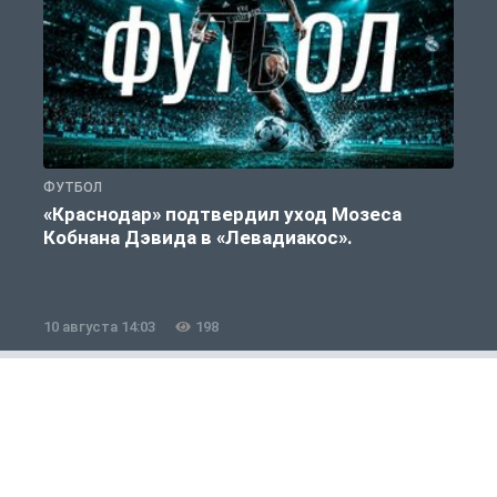
ФУТБОЛ
Ф
«Краснодар» подтвердил уход Мозеса
А
Кобнана Дэвида в «Левадиакос».
10 августа 14:03
198
1
Новости Спорта
1 из 12