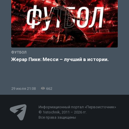
ФУТБОЛ
Ф
Жерар Пике: Месси – лучший в истории.
29 июля 21:08
662
2
Информационный портал «Первоисточник»
© 1istochnik, 2011 – 2026 гг.
Все права защищены