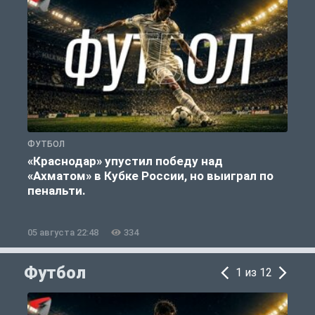
ФУТБОЛ
С
«Краснодар» упустил победу над
«Ахматом» в Кубке России, но выиграл по
«
пенальти.
05 августа 22:48
334
0
Футбол
1 из 12