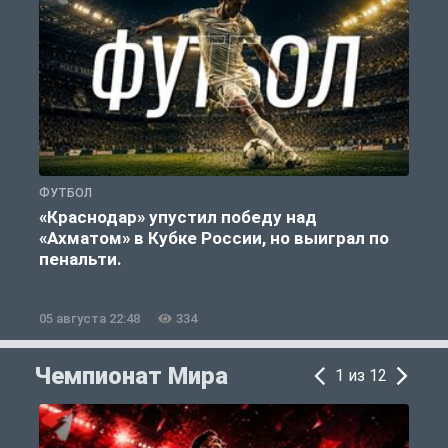
ФУТБОЛ
С
«Краснодар» упустил победу над
«Ахматом» в Кубке России, но выиграл по
«
пенальти.
05 августа 22:48
334
0
Чемпионат Мира
1 из 12