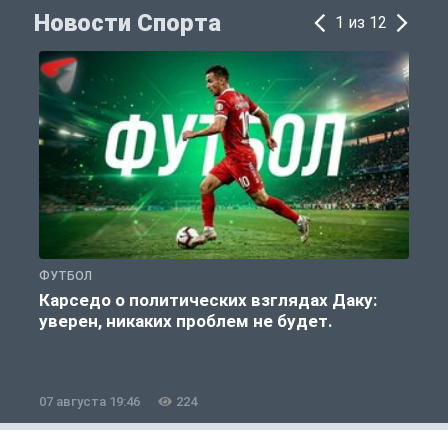
Новости Спорта
1 из 12
ФУТБОЛ
С
Карседо о политических взглядах Даку:
уверен, никаких проблем не будет.
«
07 августа 19:46
224
0