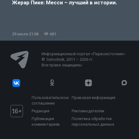
Жерар Пике: Месси – лучший в истории.
29 июля 21:08
681
2
Информационный портал «Первоисточник»
© 1istochnik, 2011 – 2026 гг.
Все права защищены
Пользовательское
Правовая информация
соглашение
Редакция
Рекламодателям
Публикация
Политика обработки
комментариев
персональных данных