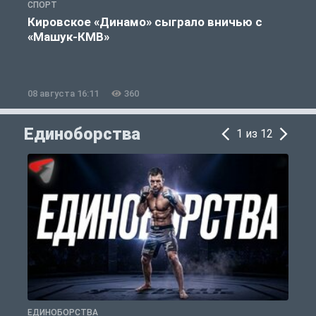
СПОРТ
Ф
Кировское «Динамо» сыграло вничью с
«Машук-КМВ»
08 августа 16:11
360
0
Единоборства
1 из 12
ЕДИНОБОРСТВА
Е