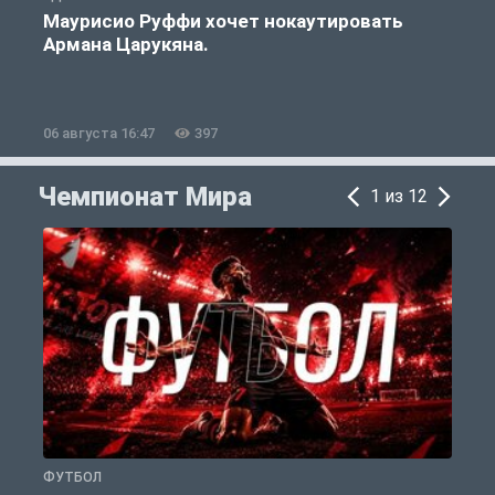
Маурисио Руффи хочет нокаутировать
Армана Царукяна.
б
06 августа 16:47
397
0
Чемпионат Мира
1 из 12
ФУТБОЛ
Ф