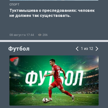
СПОРТ
С
Туктамышева о преследованиях: человек
не должен так существовать.
08 августа 17:44
206
0
Футбол
1 из 12