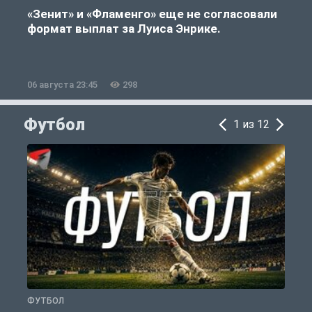
«Зенит» и «Фламенго» еще не согласовали
формат выплат за Луиса Энрике.
«
06 августа 23:45
298
0
Футбол
1 из 12
ФУТБОЛ
Ф