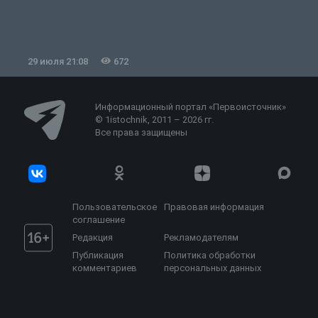
29 июля 21:08
672
2
Информационный портал «Первоисточник»
© 1istochnik, 2011 – 2026 гг.
Все права защищены
Пользовательское
Правовая информация
соглашение
Редакция
Рекламодателям
Публикация
Политика обработки
комментариев
персональных данных