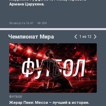
Армана Царукяна.
б
06 августа 16:47
309
0
Чемпионат Мира
1 из 12
ФУТБОЛ
Ф
Жерар Пике: Месси – лучший в истории.