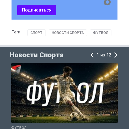
Подписаться
Теги:
СПОРТ
НОВОСТИ СПОРТА
ФУТБОЛ
Новости Спорта
1 из 12
ФУТБОЛ
Ф