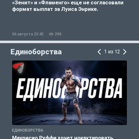
«Зенит» и «Фламенго» еще не согласовали
формат выплат за Луиса Энрике.
«
06 августа 23:45
298
0
Единоборства
1 из 12
ЕДИНОБОРСТВА
Е
Маурисио Руффи хочет нокаутировать